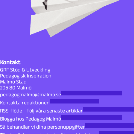
Kontakt
GRF Stöd & Utveckling
Pedagogisk Inspiration
Malmö Stad
205 80 Malmö
pedagogmalmo@malmo.se
Kontakta redaktionen
RSS-flöde – följ våra senaste artiklar
Blogga hos Pedagog Malmö
Så behandlar vi dina personuppgifter