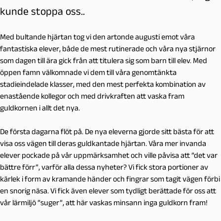
kunde stoppa oss..
Med bultande hjärtan tog vi den artonde augusti emot våra
fantastiska elever, både de mest rutinerade och våra nya stjärnor
som dagen till ära gick från att titulera sig som barn till elev. Med
öppen famn välkomnade vi dem till våra genomtänkta
stadieindelade klasser, med den mest perfekta kombination av
enastående kollegor och med drivkraften att vaska fram
guldkornen i allt det nya.
De första dagarna flöt på. De nya eleverna gjorde sitt bästa för att
visa oss vägen till deras guldkantade hjärtan. Våra mer invanda
elever pockade på vår uppmärksamhet och ville påvisa att ”det var
bättre förr”, varför alla dessa nyheter? Vi fick stora portioner av
kärlek i form av kramande händer och fingrar som tagit vägen förbi
en snorig näsa. Vi fick även elever som tydligt berättade för oss att
vår lärmiljö ”suger”, att här vaskas minsann inga guldkorn fram!