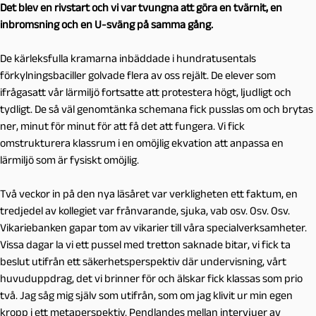
Det blev en rivstart och vi var tvungna att göra en tvärnit, en
inbromsning och en U-sväng på samma gång.
De kärleksfulla kramarna inbäddade i hundratusentals
förkylningsbaciller golvade flera av oss rejält. De elever som
ifrågasatt vår lärmiljö fortsatte att protestera högt, ljudligt och
tydligt. De så väl genomtänka schemana fick pusslas om och brytas
ner, minut för minut för att få det att fungera. Vi fick
omstrukturera klassrum i en omöjlig ekvation att anpassa en
lärmiljö som är fysiskt omöjlig.
Två veckor in på den nya läsåret var verkligheten ett faktum, en
tredjedel av kollegiet var frånvarande, sjuka, vab osv. Osv. Osv.
Vikariebanken gapar tom av vikarier till våra specialverksamheter.
Vissa dagar la vi ett pussel med tretton saknade bitar, vi fick ta
beslut utifrån ett säkerhetsperspektiv där undervisning, vårt
huvuduppdrag, det vi brinner för och älskar fick klassas som prio
två. Jag såg mig själv som utifrån, som om jag klivit ur min egen
kropp i ett metaperspektiv. Pendlandes mellan intervjuer av