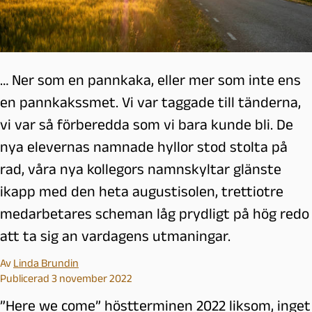
… Ner som en pannkaka, eller mer som inte ens
en pannkakssmet. Vi var taggade till tänderna,
vi var så förberedda som vi bara kunde bli. De
nya elevernas namnade hyllor stod stolta på
rad, våra nya kollegors namnskyltar glänste
ikapp med den heta augustisolen, trettiotre
medarbetares scheman låg prydligt på hög redo
att ta sig an vardagens utmaningar.
Av
Linda Brundin
Publicerad 3 november 2022
”Here we come” höstterminen 2022 liksom, inget