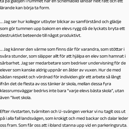
ta på glädjen i rummet när en schemabild landar helt rätt och ett
lärande kan börja ta form.
… Jag ser hur kollegor utbyter blickar av samförstånd och glädje
som gör tummen upp bakom en elevs rygg då de lyckats bryta ett
destruktivt beteende till något produktivt.
… Jag känner den värme som finns där för varandra, som stöttar i
svåra stunder, som släpper allt för att hjälpa en elev som hamnat i
sårbarhet. Jag ser medarbetare som bedriver undervisning för de
elever som kanske aldrig uppnår en ålder av vuxen. Hur de med
sådan respekt och vördnad för individen gör ett arbete så långt
ifrån det de flesta av oss tänker är skola, mellan dessa fyra
klassrumsväggar bedrivs inte bara ”varje elevs bästa skola”, utan
även ”livet skola.
Efter rivstarten, tvärniten och U-svängen verkar vi nu tagit oss ut
på i alla fall landsvägen, som krokigt och med backar och dalar leder
oss fram. Som får oss att i ibland stanna upp vid en parkeringsruta.