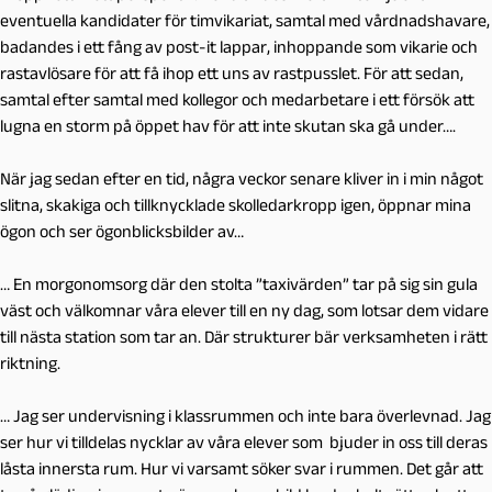
eventuella kandidater för timvikariat, samtal med vårdnadshavare,
badandes i ett fång av post-it lappar, inhoppande som vikarie och
rastavlösare för att få ihop ett uns av rastpusslet. För att sedan,
samtal efter samtal med kollegor och medarbetare i ett försök att
lugna en storm på öppet hav för att inte skutan ska gå under….
När jag sedan efter en tid, några veckor senare kliver in i min något
slitna, skakiga och tillknycklade skolledarkropp igen, öppnar mina
ögon och ser ögonblicksbilder av…
… En morgonomsorg där den stolta ”taxivärden” tar på sig sin gula
väst och välkomnar våra elever till en ny dag, som lotsar dem vidare
till nästa station som tar an. Där strukturer bär verksamheten i rätt
riktning.
… Jag ser undervisning i klassrummen och inte bara överlevnad. Jag
ser hur vi tilldelas nycklar av våra elever som bjuder in oss till deras
låsta innersta rum. Hur vi varsamt söker svar i rummen. Det går att