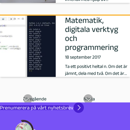
problemlösning och
e
undersökande aktiviteter har …
Matematik,
p
digitala verktyg
och
å
programmering
P
18 september 2017
e
Ta ett positivt heltal n. Om det är
jämnt, dela med två. Om det är
d
udda, multiplicera med 3 och …
a
Föregående
Nästa
g
Prenumerera på vårt nyhetsbrev
o