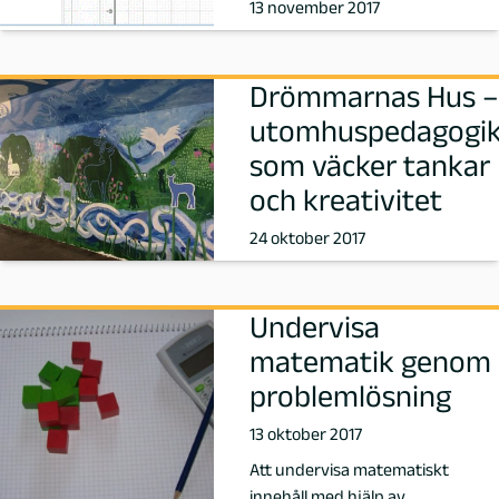
,
13 november 2017
F
Drömmarnas Hus –
ö
utomhuspedagogi
som väcker tankar
r
och kreativitet
f
24 oktober 2017
a
t
Undervisa
matematik genom
t
problemlösning
a
13 oktober 2017
Att undervisa matematiskt
r
innehåll med hjälp av