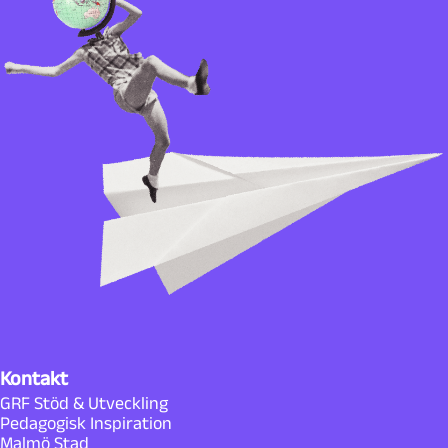
g
M
a
l
m
ö
Kontakt
GRF Stöd & Utveckling
Pedagogisk Inspiration
Malmö Stad