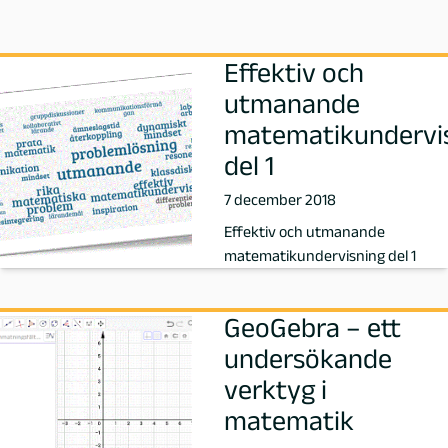
J
o
Effektiv och
utmanande
h
matematikundervi
a
del 1
7 december 2018
n
Effektiv och utmanande
s
matematikundervisning del 1
s
GeoGebra – ett
o
undersökande
verktyg i
n
matematik