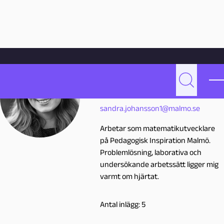
Hoppa till innehåll
Hem
Skribenter
Sandra Johansson
Sandra
Johansson
Sök
S
sandra.johansson1@malmo.se
a
Arbetar som matematikutvecklare
n
på Pedagogisk Inspiration Malmö.
Problemlösning, laborativa och
d
undersökande arbetssätt ligger mig
varmt om hjärtat.
r
Antal inlägg: 5
a