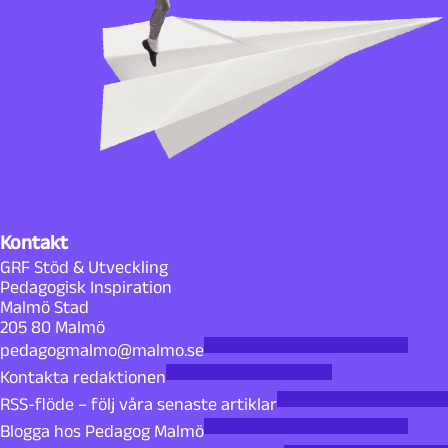
Kontakt
GRF Stöd & Utveckling
Pedagogisk Inspiration
Malmö Stad
205 80 Malmö
pedagogmalmo@malmo.se
Kontakta redaktionen
RSS-flöde – följ våra senaste artiklar
Blogga hos Pedagog Malmö