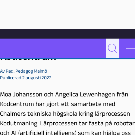
Hoppa till innehåll
Hem
Videoarkiv
Undervisning
Kodcentrum
P
Sök
Kodcentrum
e
d
Av
Red. Pedagog Malmö
a
Publicerad 2 augusti 2022
g
o
Moa Johansson och Angelica Lewenhagen från
g
M
Kodcentrum har gjort ett samarbete med
a
Chalmers tekniska högskola kring lärprocessen
l
Kodutmaning. Lärprocessen tar fasta på robotar
m
ö
och AI (artificiell intelligens) som kan hjälpa oss