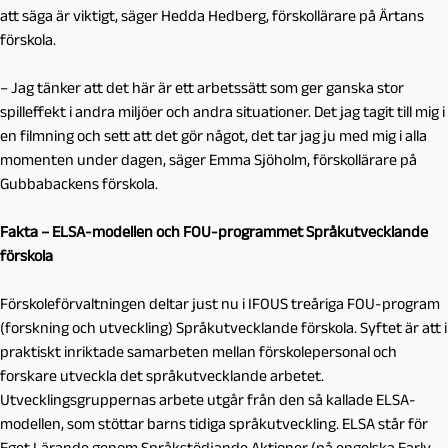
att säga är viktigt, säger Hedda Hedberg, förskollärare på Ärtans
förskola.
– Jag tänker att det här är ett arbetssätt som ger ganska stor
spilleffekt i andra miljöer och andra situationer. Det jag tagit till mig i
en filmning och sett att det gör något, det tar jag ju med mig i alla
momenten under dagen, säger Emma Sjöholm, förskollärare på
Gubbabackens förskola.
Fakta – ELSA-modellen och FOU-programmet Språkutvecklande
förskola
Förskoleförvaltningen deltar just nu i IFOUS treåriga FOU-program
(forskning och utveckling)
Språkutvecklande förskola. Syftet är att i
praktiskt inriktade samarbeten mellan förskolepersonal och
forskare utveckla det språkutvecklande arbetet.
Utvecklingsgruppernas arbete utgår från den så kallade ELSA-
modellen, som stöttar barns tidiga språkutveckling. ELSA står för
Eget Lärande genom Språkstödjande Aktioner (på engelska Early