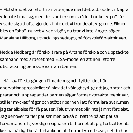
– Motståndet var stort när vi började med detta…trodde vi! Några
ville inte filma sig, men det var fler som sa ”det här kör vi på”.
Det
visade sig att ofta gjorde vi inte det vi trodde att vi gjorde.
Filmen
blev en ”aha”…nu vet vi vad vi gör, nu tror vi inte längre, säger
Madelene Hillborg, utvecklingspedagog på förskoleförvaltningen.
Hedda Hedberg är förskollärare på Ärtans förskola och upptäckte i
samband med arbetet med ELSA-modellen att hon i större
utsträckning behövde vänta in barnen.
– När jag första gången filmade mig och fyllde i det här
obervationsprotokollet så blev det väldigt tydligt att jag pratar och
pratar och upprepar det barnen säger formar korrekta meningar,
ställer mycket frågor och stöttar barnen i att formulera svar…men
jag tar alldeles för få pauser. Talutrymmet blir inte jämnt fördelat.
Jag behöver ta fler pauser men också bli bättre på att pausa
förväntansfullt; verkligen signalera till barnet att jag fortsätter att
lyssna på dig. Du får betänketid att formulera ett svar, det du har