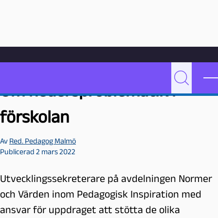
Hoppa till innehåll
Hem
Videoarkiv
Undervisning
Om hedersproblematik i förskolan
P
Sök
Om hedersproblematik i
e
d
förskolan
a
g
Av
Red. Pedagog Malmö
o
Publicerad 2 mars 2022
g
M
a
Utvecklingssekreterare på avdelningen Normer
l
och Värden inom Pedagogisk Inspiration med
m
ansvar för uppdraget att stötta de olika
ö