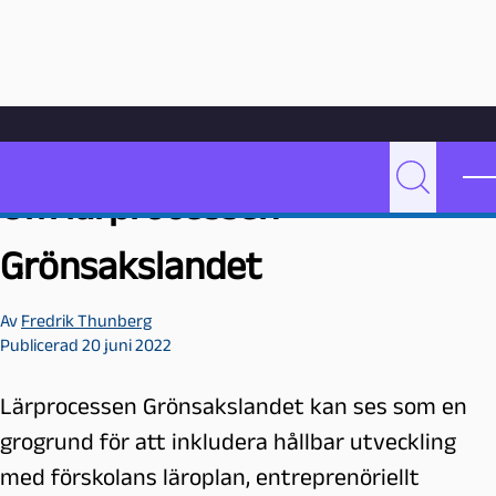
Hoppa till innehåll
Hem
Videoarkiv
Undervisning
Om lärprocessen Grönsakslandet
P
Sök
Om lärprocessen
e
d
Grönsakslandet
a
g
Av
Fredrik Thunberg
o
Publicerad 20 juni 2022
g
M
a
Lärprocessen Grönsakslandet kan ses som en
l
grogrund för att inkludera hållbar utveckling
m
med förskolans läroplan, entreprenöriellt
ö