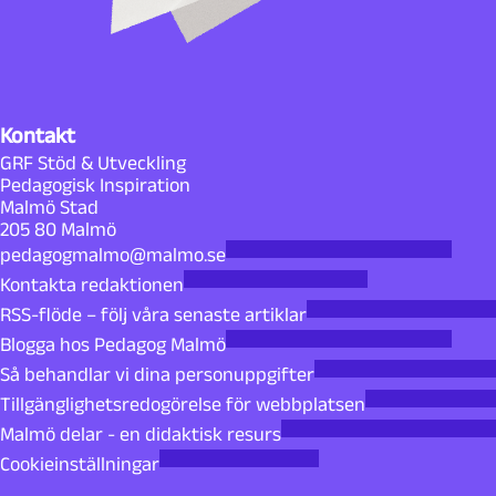
Kontakt
GRF Stöd & Utveckling
Pedagogisk Inspiration
Malmö Stad
205 80 Malmö
pedagogmalmo@malmo.se
Kontakta redaktionen
RSS-flöde – följ våra senaste artiklar
Blogga hos Pedagog Malmö
Så behandlar vi dina personuppgifter
Tillgänglighetsredogörelse för webbplatsen
Malmö delar - en didaktisk resurs
Cookieinställningar