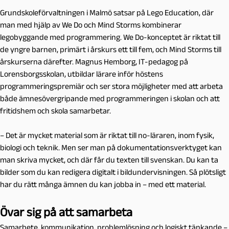
Grundskoleförvaltningen i Malmö satsar på Lego Education, där
man med hjälp av We Do och Mind Storms kombinerar
legobyggande med programmering. We Do-konceptet är riktat till
de yngre barnen, primärt i årskurs ett till fem, och Mind Storms till
årskurserna därefter. Magnus Hemborg, IT-pedagog på
Lorensborgsskolan, utbildar lärare inför höstens
programmeringspremiär och ser stora möjligheter med att arbeta
både ämnesövergripande med programmeringen i skolan och att
fritidshem och skola samarbetar.
– Det är mycket material som är riktat till no-läraren, inom fysik,
biologi och teknik. Men ser man på dokumentationsverktyget kan
man skriva mycket, och där får du texten till svenskan. Du kan ta
bilder som du kan redigera digitalt i bildundervisningen. Så plötsligt
har du rätt många ämnen du kan jobba in – med ett material.
Övar sig på att samarbeta
Samarbete, kommunikation, problemlösning och logiskt tänkande –