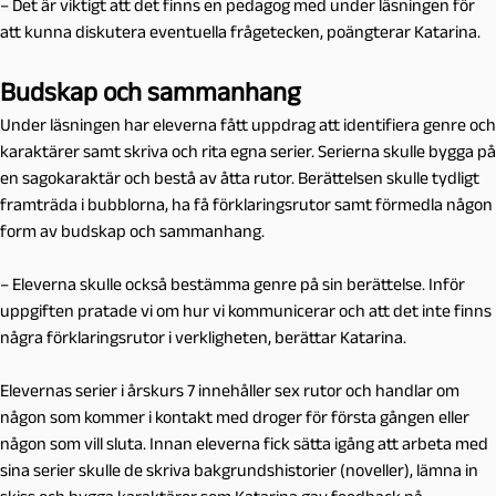
– Det är viktigt att det finns en pedagog med under läsningen för
att kunna diskutera eventuella frågetecken, poängterar Katarina.
Budskap och sammanhang
Under läsningen har eleverna fått uppdrag att identifiera genre och
karaktärer samt skriva och rita egna serier. Serierna skulle bygga på
en sagokaraktär och bestå av åtta rutor. Berättelsen skulle tydligt
framträda i bubblorna, ha få förklaringsrutor samt förmedla någon
form av budskap och sammanhang.
– Eleverna skulle också bestämma genre på sin berättelse. Inför
uppgiften pratade vi om hur vi kommunicerar och att det inte finns
några förklaringsrutor i verkligheten, berättar Katarina.
Elevernas serier i årskurs 7 innehåller sex rutor och handlar om
någon som kommer i kontakt med droger för första gången eller
någon som vill sluta. Innan eleverna fick sätta igång att arbeta med
sina serier skulle de skriva bakgrundshistorier (noveller), lämna in