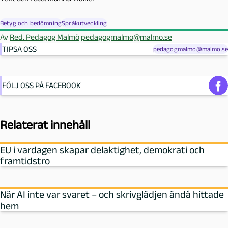
Betyg och bedömning
Språkutveckling
Av
Red. Pedagog Malmö
pedagogmalmo@malmo.se
TIPSA OSS
pedagogmalmo@malmo.se
FÖLJ OSS PÅ FACEBOOK
Relaterat innehåll
EU i vardagen skapar delaktighet, demokrati och
framtidstro
När AI inte var svaret – och skrivglädjen ändå hittade
hem