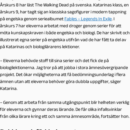
Årskurs 8 har läst The Walking Dead på svenska. Katarinas klass, en
årskurs 9, har tagit sig an klassiska sagofigurer i modern tappning
på engelska genom seriealbumet
Fables – Legends In Exile
. I
årskurs 7 har eleverna arbetat med droger genom serier för att
möta kunskapskraven i både engelska och biologi. De har skrivit och
illustrerat egna serier på engelska utifrån vad de har fått ta del av
på Katarinas och biologilärarens lektioner.
– Eleverna behövde stoff till sina serier och det fick de på
biologilektionerna. Jag tror på att jobba i stora ämnesövergripande
projekt. Det ökar möjligheterna att få bedömningsunderlag i flera
ämnen utan att eleverna behöver göra dubbla uppgifter, säger
Katarina.
– Genom att arbeta från samma utgångspunkt blir helheten verklig
för eleverna och gynnar deras lärande. De får olika infallsvinklar
från olika lärare kring ett och samma ämnesområde, fortsätter hon.