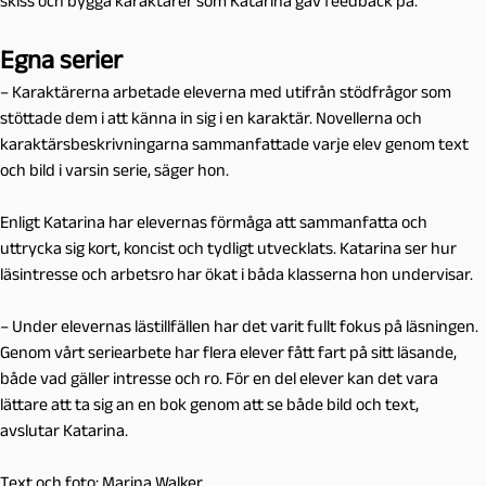
skiss och bygga karaktärer som Katarina gav feedback på.
Egna serier
– Karaktärerna arbetade eleverna med utifrån stödfrågor som
stöttade dem i att känna in sig i en karaktär. Novellerna och
karaktärsbeskrivningarna sammanfattade varje elev genom text
och bild i varsin serie, säger hon.
Enligt Katarina har elevernas förmåga att sammanfatta och
uttrycka sig kort, koncist och tydligt utvecklats. Katarina ser hur
läsintresse och arbetsro har ökat i båda klasserna hon undervisar.
– Under elevernas lästillfällen har det varit fullt fokus på läsningen.
Genom vårt seriearbete har flera elever fått fart på sitt läsande,
både vad gäller intresse och ro. För en del elever kan det vara
lättare att ta sig an en bok genom att se både bild och text,
avslutar Katarina.
Text och foto: Marina Walker