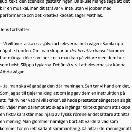
ljud, text, den sceniska gestaltningen. Då skulle många säga att det
blir en musikal, men dit strävar vi inte, utan vi jobbar med
performance och det kreativa kaoset, säger Mathias.
Jens fortsätter:
– Vi vill överraska oss själva och eleverna hela vägen. Samla upp
något i stunden. Om man skapar ur
det kreativa kaoset
kommer
hur många idéer som helst och man kan gå vidare med dem hur
som helst. Släppa tyglarna. Det är så vi vill att eleverna ska känna.
Att de vågar.
– Ja, man ska våga säga den där meningen. Sen tar vi hand om det.
Som jag sa till tjejerna idag, att om jag gav dem en instruktion på
att: ”skriv ner vad ni vill skrika”, så hade prestationsångesten slagit
till. Väljer man däremot att skapa ingångar till text genom att skapa
en fiktiv karaktär med hjälp av fysisk rörelse är det lättare att hitta
en mening. Man glömmer nämligen bort att värdera vad som
kommer för en i ett sådant sammanhang. Då hittar de meningar att