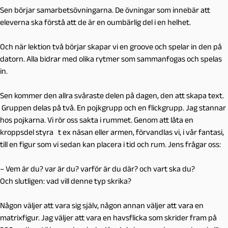
Sen börjar samarbetsövningarna. De övningar som innebär att
eleverna ska förstå att de är en oumbärlig del i en helhet.
Och när lektion två börjar skapar vi en groove och spelar in den på
datorn. Alla bidrar med olika rytmer som sammanfogas och spelas
in.
Sen kommer den allra svåraste delen på dagen, den att skapa text.
Gruppen delas på två. En pojkgrupp och en flickgrupp. Jag stannar
hos pojkarna. Vi rör oss sakta i rummet. Genom att låta en
kroppsdel styra t ex näsan eller armen, förvandlas vi, i vår fantasi,
till en figur som vi sedan kan placera i tid och rum. Jens frågar oss:
– Vem är du? var är du? varför är du där? och vart ska du?
Och slutligen: vad vill denne typ skrika?
Någon väljer att vara sig själv, någon annan väljer att vara en
matrixfigur. Jag väljer att vara en havsflicka som skrider fram på