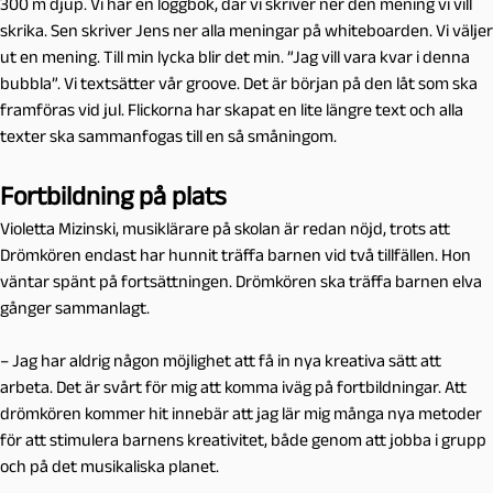
300 m djup. Vi har en loggbok, där vi skriver ner den mening vi vill
skrika. Sen skriver Jens ner alla meningar på whiteboarden. Vi väljer
ut en mening. Till min lycka blir det min. ”Jag vill vara kvar i denna
bubbla”. Vi textsätter vår groove. Det är början på den låt som ska
framföras vid jul. Flickorna har skapat en lite längre text och alla
texter ska sammanfogas till en så småningom.
Fortbildning på plats
Violetta Mizinski, musiklärare på skolan är redan nöjd, trots att
Drömkören endast har hunnit träffa barnen vid två tillfällen. Hon
väntar spänt på fortsättningen. Drömkören ska träffa barnen elva
gånger sammanlagt.
– Jag har aldrig någon möjlighet att få in nya kreativa sätt att
arbeta. Det är svårt för mig att komma iväg på fortbildningar. Att
drömkören kommer hit innebär att jag lär mig många nya metoder
för att stimulera barnens kreativitet, både genom att jobba i grupp
och på det musikaliska planet.