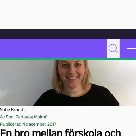
Hoppa till innehåll
Hem
Artikelarkiv
Undervisning
En bro mellan förskola och skola
P
Sök
e
d
a
g
o
g
M
Sofie Brandt.
a
Av
Red. Pedagog Malmö
l
Publicerad 4 december 2017
m
En bro mellan förskola och
ö