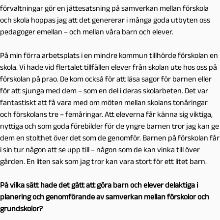
förvaltningar gör en jättesatsning på samverkan mellan förskola
och skola hoppas jag att det genererar i många goda utbyten oss
pedagoger emellan – och mellan våra barn och elever.
På min förra arbetsplats i en mindre kommun tillhörde förskolan en
skola. Vi hade vid flertalet tillfällen elever från skolan ute hos oss på
förskolan på prao. De kom också för att läsa sagor för barnen eller
för att sjunga med dem – som en del i deras skolarbeten. Det var
fantastiskt att få vara med om möten mellan skolans tonåringar
och förskolans tre – femåringar. Att eleverna får känna sig viktiga,
nyttiga och som goda förebilder för de yngre barnen tror jag kan ge
dem en stolthet över det som de genomför. Barnen på förskolan får
i sin tur någon att se upp till – någon som de kan vinka till över
gården. En liten sak som jag tror kan vara stort för ett litet barn.
På vilka sätt hade det gått att göra barn och elever delaktiga i
planering och genomförande av samverkan mellan förskolor och
grundskolor?