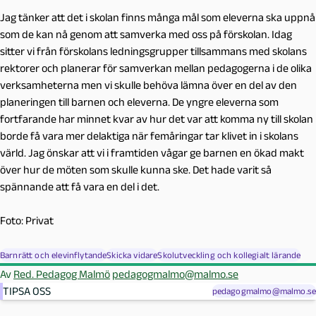
Jag tänker att det i skolan finns många mål som eleverna ska uppnå
som de kan nå genom att samverka med oss på förskolan. Idag
sitter vi från förskolans ledningsgrupper tillsammans med skolans
rektorer och planerar för samverkan mellan pedagogerna i de olika
verksamheterna men vi skulle behöva lämna över en del av den
planeringen till barnen och eleverna. De yngre eleverna som
fortfarande har minnet kvar av hur det var att komma ny till skolan
borde få vara mer delaktiga när femåringar tar klivet in i skolans
värld. Jag önskar att vi i framtiden vågar ge barnen en ökad makt
över hur de möten som skulle kunna ske. Det hade varit så
spännande att få vara en del i det.
Foto: Privat
Barnrätt och elevinflytande
Skicka vidare
Skolutveckling och kollegialt lärande
Av
Red. Pedagog Malmö
pedagogmalmo@malmo.se
TIPSA OSS
pedagogmalmo@malmo.se