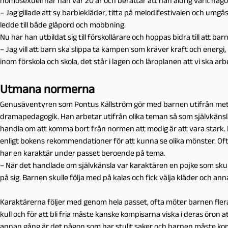
homosexuell när han var 20 år och berättar att han aldrig varit någon
– Jag gillade att sy barbiekläder, titta på melodifestivalen och umgås
ledde till både glåpord och mobbning.
Nu har han utbildat sig till förskollärare och hoppas bidra till att ba
– Jag vill att barn ska slippa ta kampen som kräver kraft och energi, ba
inom förskola och skola, det står i lagen och läroplanen att vi ska ar
Utmana normerna
Genusäventyren som Pontus Källström gör med barnen utifrån me
dramapedagogik. Han arbetar utifrån olika teman så som självkänsla
handla om att komma bort från normen att modig är att vara stark. B
enligt bokens rekommendationer för att kunna se olika mönster. Of
har en karaktär under passet beroende på tema.
– När det handlade om självkänsla var karaktären en pojke som skulle
på sig. Barnen skulle följa med på kalas och fick välja kläder och an
Karaktärerna följer med genom hela passet, ofta möter barnen flera 
kull och för att bli fria måste kanske kompisarna viska i deras öron a
annan gång är det någon som har stulit saker och barnen måste komm