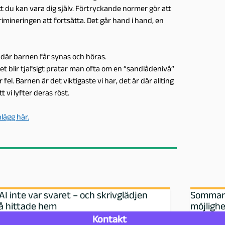
tt du kan vara dig själv. Förtryckande normer gör att
rimineringen att fortsätta. Det går hand i hand, en
 där barnen får synas och höras.
t blir tjafsigt pratar man ofta om en ”sandlådenivå”
el. Barnen är det viktigaste vi har, det är där allting
t vi lyfter deras röst.
nlägg här.
AI inte var svaret – och skrivglädjen
Sommarlo
å hittade hem
möjlighe
Kontakt