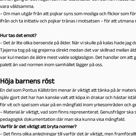
vara våldsamma.
– Om man utgår från att pojkar syns som modiga och flickor som förs
ifrån och ta initiativ och pojkar tränas i motsatsen – för att utman
Hur tas det emot?
– Det är lite olika beroende på ålder. När vi skulle på kalas hade ja
Tjejerna tog på sig grejerna direkt medan det var skillnad mellan äl
var kul medan de äldre mest valde solglasögon. Det handlar om att ge d
palett än vad normen inom samhället lägger på oss.
Höja barnens röst
En del som Pontus Källström menar är viktigt att tänka på är material
själv gjort det har han kanske valt att köpa in drakar och hästar istäl
för vit och spel som visar på en mångfald inom yrkesområden och g
– Material är viktigt, vad som finns representerat. Genusfrågor ska
pedagogisk dokumentation där man ska kunna visa mångfald.
Varför är det viktigt att bryta normer?
– Det finns olika anledningar till varför det är viktigt, men framför