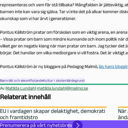
representeras och vem får stå tillbaka? Mångfalden är jätteviktig, a
barnen inte kan vara sig själva. Tar vi inte det på allvar kommer disk
okunskap som vi har ärvt i generationer.
Pontus Källström pratar om förskolan som en viktig arena, en arena
– Vissa pratar om barn som mindre kunnande och inom politik när de
vilket ger en negativ klang när man pratar om barn. Jag tycker det är f
börjar. Det handlar om vilka medborgare vi vill fostra. Det är viktigt at
Pontus Källström är ny bloggare på Pedagog Malmö,
läs hans bloggi
Barnrätt och elevinflytande
Kultur i skolan
Värdegrund
Av
Matilda Lundahl
matilda.lundahl@malmo.se
Relaterat innehåll
EU i vardagen skapar delaktighet, demokrati
När 
och framtidstro
änd
Prenumerera på vårt nyhetsbrev