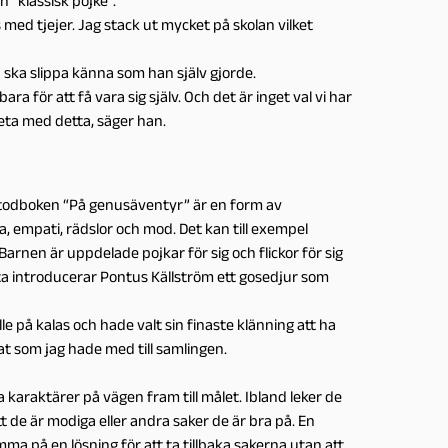
 “klassisk pojke”.
 med tjejer. Jag stack ut mycket på skolan vilket
rn ska slippa känna som han själv gjorde.
ra för att få vara sig själv. Och det är inget val vi har
beta med detta, säger han.
todboken “På genusäventyr” är en form av
, empati, rädslor och mod. Det kan till exempel
arnen är uppdelade pojkar för sig och flickor för sig
ta introducerar Pontus Källström ett gosedjur som
 på kalas och hade valt sin finaste klänning att ha
nat som jag hade med till samlingen.
karaktärer på vägen fram till målet. Ibland leker de
tt de är modiga eller andra saker de är bra på. En
a på en lösning för att ta tillbaka sakerna utan att