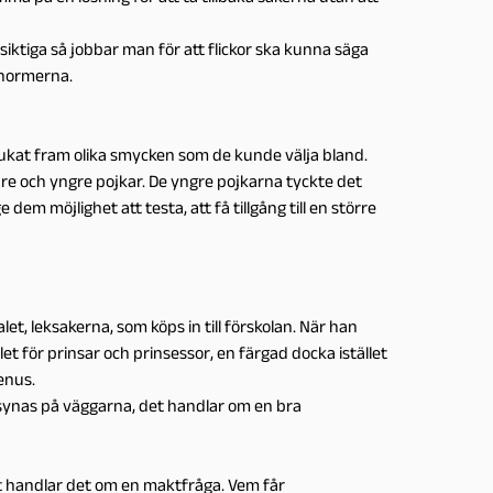
iktiga så jobbar man för att flickor ska kunna säga
a normerna.
g dukat fram olika smycken som de kunde välja bland.
dre och yngre pojkar. De yngre pojkarna tyckte det
em möjlighet att testa, att få tillgång till en större
et, leksakerna, som köps in till förskolan. När han
let för prinsar och prinsessor, en färgad docka istället
enus.
 synas på väggarna, det handlar om en bra
allt handlar det om en maktfråga. Vem får