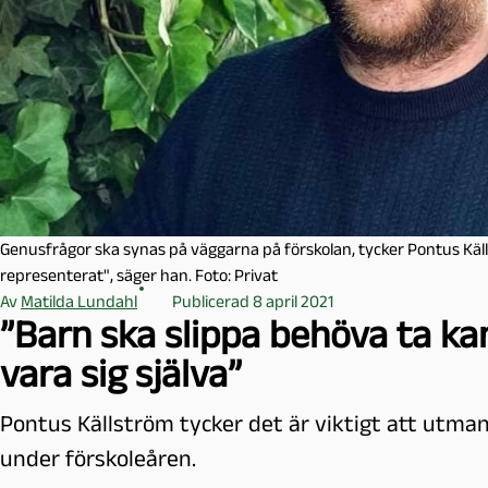
l
m
ö
Genusfrågor ska synas på väggarna på förskolan, tycker Pontus Källs
representerat", säger han. Foto: Privat
Av
Matilda Lundahl
Publicerad 8 april 2021
”Barn ska slippa behöva ta ka
vara sig själva”
Pontus Källström tycker det är viktigt att utma
under förskoleåren.