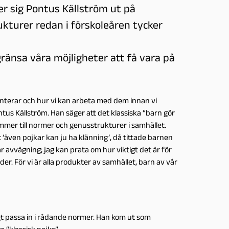
r sig Pontus Källström ut på
kturer redan i förskoleåren tycker
ränsa våra möjligheter att få vara på
esenterar och hur vi kan arbeta med dem innan vi
tus Källström. Han säger att det klassiska “barn gör
kommer till normer och genusstrukturer i samhället.
‘även pojkar kan ju ha klänning’, då tittade barnen
r avvägning; jag kan prata om hur viktigt det är för
der. För vi är alla produkter av samhället, barn av vår
igt passa in i rådande normer. Han kom ut som