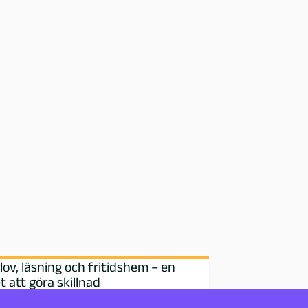
v, läsning och fritidshem – en
t att göra skillnad