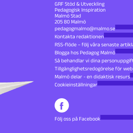
GRF Stöd & Utveckling
Pedagogisk Inspiration
Malmö Stad
205 80 Malmö
pedagogmalmo@malmo.se
Kontakta redaktionen
RSS-flöde – följ våra senaste artikl
Blogga hos Pedagog Malmö
Så behandlar vi dina personuppgif
Tillgänglighetsredogörelse för we
Malmö delar - en didaktisk resurs
Cookieinställningar
Följ oss på Facebook