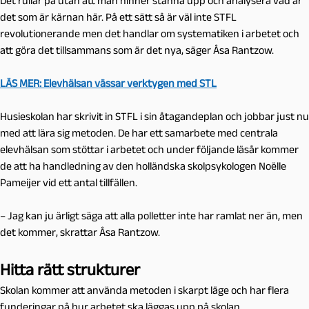
Det rullar på utan att man hinner stanna upp och analysera vad är
det som är kärnan här. På ett sätt så är väl inte STFL
revolutionerande men det handlar om systematiken i arbetet och
att göra det tillsammans som är det nya, säger Åsa Rantzow.
LÄS MER: Elevhälsan vässar verktygen med STL
Husieskolan har skrivit in STFL i sin åtagandeplan och jobbar just nu
med att lära sig metoden. De har ett samarbete med centrala
elevhälsan som stöttar i arbetet och under följande läsår kommer
de att ha handledning av den holländska skolpsykologen Noëlle
Pameijer vid ett antal tillfällen.
– Jag kan ju ärligt säga att alla polletter inte har ramlat ner än, men
det kommer, skrattar Åsa Rantzow.
Hitta rätt strukturer
Skolan kommer att använda metoden i skarpt läge och har flera
funderingar på hur arbetet ska läggas upp på skolan.