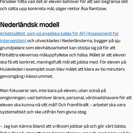
försöker hitta vad det är eleven behöver för att sen begränsa det
och sätta upp konkreta mål, säger rektor Åsa Rantzow.
Nederländsk modell
Arbetssättet, som på engelska kallas för AFI (Assessment for
Intervention)
och utvecklades i Nederländerna, bygger på sju
grundpelare som elevhälsoarbetet kan stödja sig på för att
förbättra elevernas måluppfyllelse och hälsa. Målet är att eleven
ska få ett konkret, meningsfullt mål att jobba med. För eleven på
Husieskolan i exemplet ovan blev målet att klara av tio minuters
genomgång i klassrummet.
Man fokuserar sen, inte bara på eleven, utan också på
omgivningen; vad behöver lärare, personal, vårdnadshavare för att
eleven ska kunna nå sitt mål? Och framförallt – arbetet ska vara
systematiskt och ske utifrån fem givna steg.
– Jag kan känna ibland att vi liksom jobbar på och gör vårt bästa.