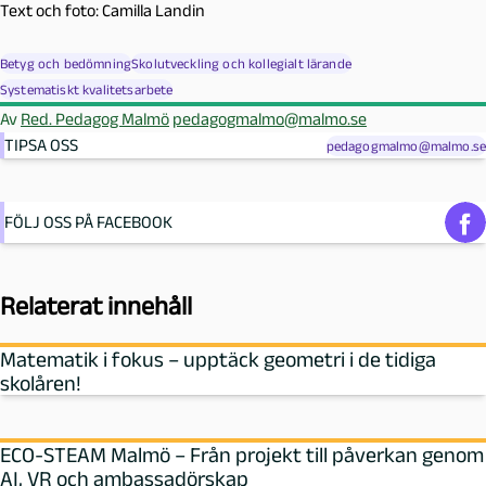
Text och foto: Camilla Landin
Betyg och bedömning
Skolutveckling och kollegialt lärande
Systematiskt kvalitetsarbete
Av
Red. Pedagog Malmö
pedagogmalmo@malmo.se
TIPSA OSS
pedagogmalmo@malmo.se
FÖLJ OSS PÅ FACEBOOK
Relaterat innehåll
Matematik i fokus – upptäck geometri i de tidiga
skolåren!
ECO-STEAM Malmö – Från projekt till påverkan genom
AI, VR och ambassadörskap