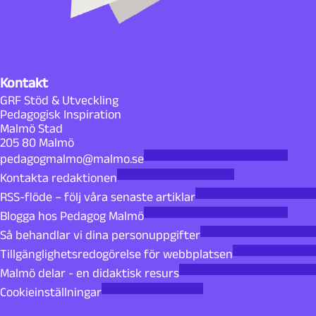
Kontakt
GRF Stöd & Utveckling
Pedagogisk Inspiration
Malmö Stad
205 80 Malmö
pedagogmalmo@malmo.se
Kontakta redaktionen
RSS-flöde – följ våra senaste artiklar
Blogga hos Pedagog Malmö
Så behandlar vi dina personuppgifter
Tillgänglighetsredogörelse för webbplatsen
Malmö delar - en didaktisk resurs
Cookieinställningar