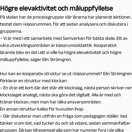
Högre elevaktivitet och måluppfyllelse
På skolan har de processgrupper där lärarna har planerat lektioner,
testat dem i klassrummen, för att sedan analysera och diskutera i
grupperna.
– Vi är med i ett samarbete med Samverkan för bästa skola. Ett av
våra utvecklingsområden är klassrumsdidaktik. Kooperativt
lärande blev en del i att vi ville ha högre elevaktivitet och högre
måluppfyllelse, säger Elin Strömgren.
Hur kan en kooperativ struktur se ut i klassrummet? Elin Strömgren
förklarar en struktur med klockan:
– En drar ett kort där det står ett klockslag, nästa person skriver ner
klockslaget analogt, nästa ska göra det digitalt. Alla är med och
tränar klockan, men man har olika ansvarsområden.
En annan struktur kallas för huvuden ihop:
– Där diskuterar man utifrån en fråga som pedagogen ställer. Vad
tänker vi om det, vad tycker du och så vidare, sedan sammanfattar
gruppen. Då kan till exempel alla som har nummer fyra i de olika