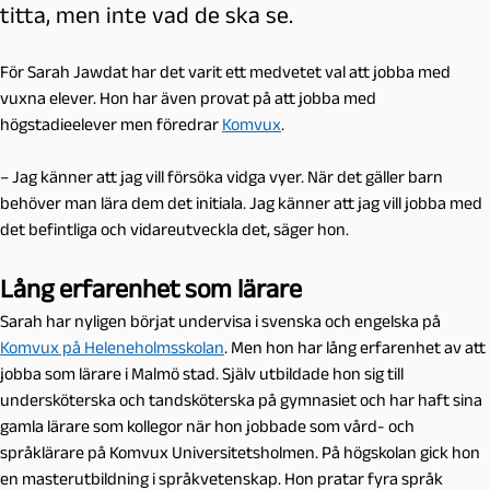
titta, men inte vad de ska se.
För Sarah Jawdat har det varit ett medvetet val att jobba med
vuxna elever. Hon har även provat på att jobba med
högstadieelever men föredrar
Komvux
.
– Jag känner att jag vill försöka vidga vyer. När det gäller barn
behöver man lära dem det initiala. Jag känner att jag vill jobba med
det befintliga och vidareutveckla det, säger hon.
Lång erfarenhet som lärare
Sarah har nyligen börjat undervisa i svenska och engelska på
Komvux på Heleneholmsskolan
. Men hon har lång erfarenhet av att
jobba som lärare i Malmö stad. Själv utbildade hon sig till
undersköterska och tandsköterska på gymnasiet och har haft sina
gamla lärare som kollegor när hon jobbade som vård- och
språklärare på Komvux Universitetsholmen. På högskolan gick hon
en masterutbildning i språkvetenskap. Hon pratar fyra språk