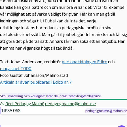
– Man får insikter av att jobba i andra länder. Både om vad man
kanske kan göra bättre och om hur bra vi har det. Vi tar till exempel
vår möjlighet att påverka väldigt för given. Här kan man gå till
ledningen och säga till. I Dubai kan du inte det. Varje
utbildningsinstans har redan sin pedagogiska profil och sina
utstakade arbetssätt. Man går till jobbet, gör det man ska och lär sig
att göra det på deras sätt. Annars får man söka ett annat jobb. Här
hemma har vi ganska högt till tak ändå.
Text: Jonas Andersson, redaktör
personaltidningen Edico
och
magasinet TODO
Foto: Gustaf Johansson/Malmö stad
Artikeln är även publicerad i Edico nr. 7
Skolutveckling och kollegialt lärande
Språkutveckling
Värdegrund
Av
Red. Pedagog Malmö
pedagogmalmo@malmo.se
TIPSA OSS
pedagogmalmo@malmo.se