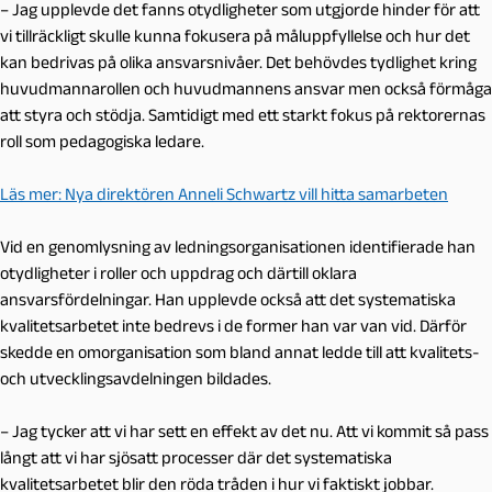
– Jag upplevde det fanns otydligheter som utgjorde hinder för att
vi tillräckligt skulle kunna fokusera på måluppfyllelse och hur det
kan bedrivas på olika ansvarsnivåer. Det behövdes tydlighet kring
huvudmannarollen och huvudmannens ansvar men också förmåga
att styra och stödja. Samtidigt med ett starkt fokus på rektorernas
roll som pedagogiska ledare.
Läs mer: Nya direktören Anneli Schwartz vill hitta samarbeten
Vid en genomlysning av ledningsorganisationen identifierade han
otydligheter i roller och uppdrag och därtill oklara
ansvarsfördelningar. Han upplevde också att det systematiska
kvalitetsarbetet inte bedrevs i de former han var van vid. Därför
skedde en omorganisation som bland annat ledde till att kvalitets-
och utvecklingsavdelningen bildades.
– Jag tycker att vi har sett en effekt av det nu. Att vi kommit så pass
långt att vi har sjösatt processer där det systematiska
kvalitetsarbetet blir den röda tråden i hur vi faktiskt jobbar.