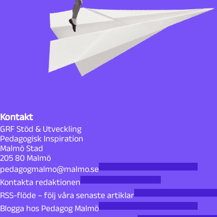
Kontakt
GRF Stöd & Utveckling
Pedagogisk Inspiration
Malmö Stad
205 80 Malmö
pedagogmalmo@malmo.se
Kontakta redaktionen
RSS-flöde – följ våra senaste artiklar
Blogga hos Pedagog Malmö