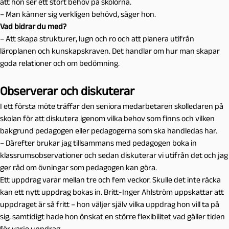
att hon ser ett stort behov på skolorna.
– Man känner sig verkligen behövd, säger hon.
Vad bidrar du med?
– Att skapa strukturer, lugn och ro och att planera utifrån
läroplanen och kunskapskraven. Det handlar om hur man skapar
goda relationer och om bedömning.
Observerar och diskuterar
I ett första möte träffar den seniora medarbetaren skolledaren på
skolan för att diskutera igenom vilka behov som finns och vilken
bakgrund pedagogen eller pedagogerna som ska handledas har.
– Därefter brukar jag tillsammans med pedagogen boka in
klassrumsobservationer och sedan diskuterar vi utifrån det och jag
ger råd om övningar som pedagogen kan göra.
Ett uppdrag varar mellan tre och fem veckor. Skulle det inte räcka
kan ett nytt uppdrag bokas in. Britt-Inger Ahlström uppskattar att
uppdraget är så fritt – hon väljer själv vilka uppdrag hon vill ta på
sig, samtidigt hade hon önskat en större flexibilitet vad gäller tiden
för varje uppdrag.