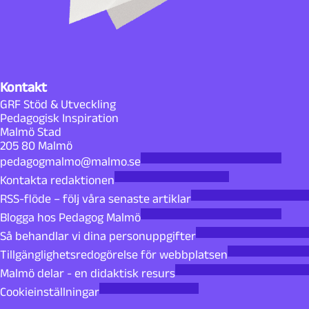
Kontakt
GRF Stöd & Utveckling
Pedagogisk Inspiration
Malmö Stad
205 80 Malmö
pedagogmalmo@malmo.se
Kontakta redaktionen
RSS-flöde – följ våra senaste artiklar
Blogga hos Pedagog Malmö
Så behandlar vi dina personuppgifter
Tillgänglighetsredogörelse för webbplatsen
Malmö delar - en didaktisk resurs
Cookieinställningar