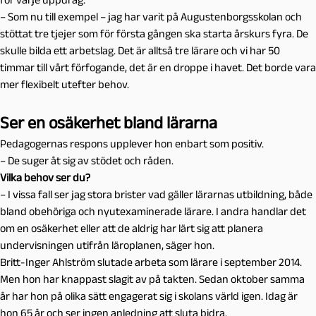
– Som nu till exempel – jag har varit på Augustenborgsskolan och
stöttat tre tjejer som för första gången ska starta årskurs fyra. De
skulle bilda ett arbetslag. Det är alltså tre lärare och vi har 50
timmar till vårt förfogande, det är en droppe i havet. Det borde vara
mer flexibelt utefter behov.
Ser en osäkerhet bland lärarna
Pedagogernas respons upplever hon enbart som positiv.
– De suger åt sig av stödet och råden.
Vilka behov ser du?
– I vissa fall ser jag stora brister vad gäller lärarnas utbildning, både
bland obehöriga och nyutexaminerade lärare. I andra handlar det
om en osäkerhet eller att de aldrig har lärt sig att planera
undervisningen utifrån läroplanen, säger hon.
Britt-Inger Ahlström slutade arbeta som lärare i september 2014.
Men hon har knappast slagit av på takten. Sedan oktober samma
år har hon på olika sätt engagerat sig i skolans värld igen. Idag är
hon 65 år och ser ingen anledning att sluta bidra.