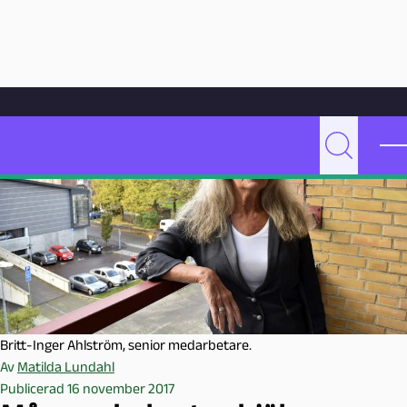
Hoppa till innehåll
Hem
Artikelarkiv
Undervisning
Många skolor tar hjälp av seniora medarbetare
P
Sök
e
d
a
g
o
g
M
a
Britt-Inger Ahlström, senior medarbetare.
l
Av
Matilda Lundahl
m
Publicerad 16 november 2017
ö