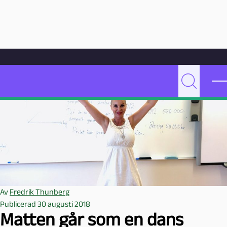
Hoppa till innehåll
Hem
Artikelarkiv
Undervisning
Matten går som en dans
P
Sök
e
d
a
g
o
g
M
a
Av
Fredrik Thunberg
l
Publicerad 30 augusti 2018
m
Matten går som en dans
ö