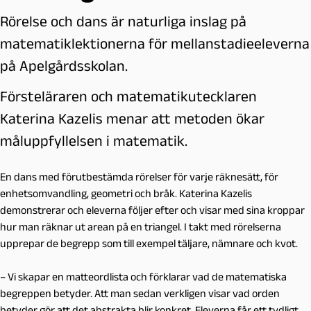
Rörelse och dans är naturliga inslag på
matematiklektionerna för mellanstadieeleverna
på Apelgårdsskolan.
Försteläraren och matematikutecklaren
Katerina Kazelis menar att metoden ökar
måluppfyllelsen i matematik.
En dans med förutbestämda rörelser för varje räknesätt, för
enhetsomvandling, geometri och bråk. Katerina Kazelis
demonstrerar och eleverna följer efter och visar med sina kroppar
hur man räknar ut arean på en triangel. I takt med rörelserna
upprepar de begrepp som till exempel täljare, nämnare och kvot.
– Vi skapar en matteordlista och förklarar vad de matematiska
begreppen betyder. Att man sedan verkligen visar vad orden
betyder gör att det abstrakta blir konkret. Eleverna får ett tydligt