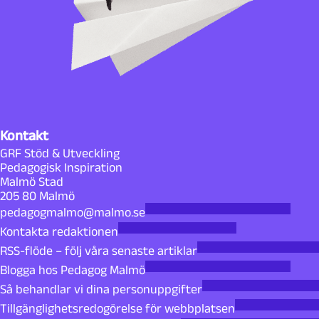
Kontakt
GRF Stöd & Utveckling
Pedagogisk Inspiration
Malmö Stad
205 80 Malmö
pedagogmalmo@malmo.se
Kontakta redaktionen
RSS-flöde – följ våra senaste artiklar
Blogga hos Pedagog Malmö
Så behandlar vi dina personuppgifter
Tillgänglighetsredogörelse för webbplatsen