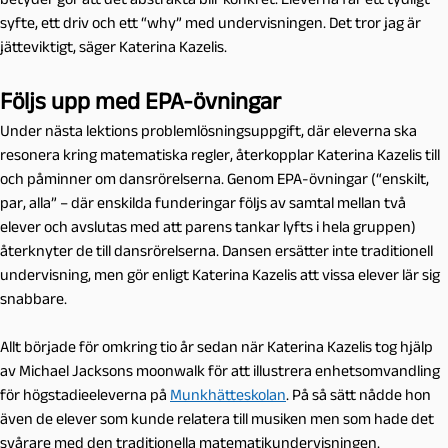
syfte, ett driv och ett “why” med undervisningen. Det tror jag är
jätteviktigt, säger Katerina Kazelis.
Följs upp med EPA-övningar
Under nästa lektions problemlösningsuppgift, där eleverna ska
resonera kring matematiska regler, återkopplar Katerina Kazelis till
och påminner om dansrörelserna. Genom EPA-övningar (“enskilt,
par, alla” – där enskilda funderingar följs av samtal mellan två
elever och avslutas med att parens tankar lyfts i hela gruppen)
återknyter de till dansrörelserna. Dansen ersätter inte traditionell
undervisning, men gör enligt Katerina Kazelis att vissa elever lär sig
snabbare.
Allt började för omkring tio år sedan när Katerina Kazelis tog hjälp
av Michael Jacksons moonwalk för att illustrera enhetsomvandling
för högstadieeleverna på
Munkhätteskolan
. På så sätt nådde hon
även de elever som kunde relatera till musiken men som hade det
svårare med den traditionella matematikundervisningen.