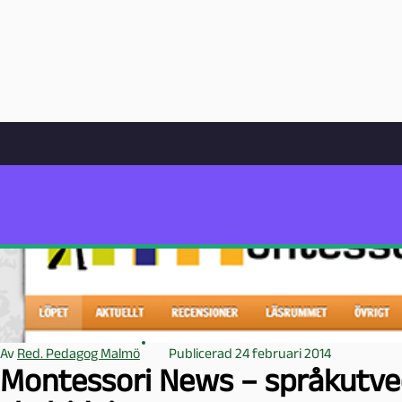
Hem
Artikelarkiv
Undervisning
Montessori News – språkutveckling m
Pedagog
Malmö
P
e
d
a
g
o
g
Av
Red. Pedagog Malmö
Publicerad 24 februari 2014
M
Montessori News – språkutv
a