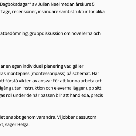
u, Dagboksdagar” av Julien Neel medan årskurs 5
ortage, recensioner, insändare samt struktur för olika
amratbedömning, gruppdiskussion om novellerna och
r en egen individuell planering vad gäller
las montepass (montessoripass) på schemat. Här
er att förstå vikten av ansvar för att kunna arbeta och
igång utan instruktion och eleverna lägger upp sitt
as roll under de här passen blir att handleda, precis
 det snabbt genom varandra. Vi jobbar dessutom
t, säger Helga.