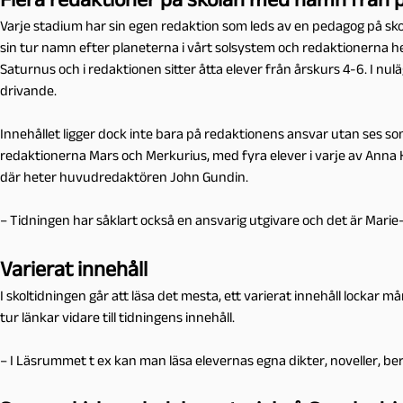
Varje stadium har sin egen redaktion som leds av en pedagog på sko
sin tur namn efter planeterna i vårt solsystem och redaktionerna het
Saturnus och i redaktionen sitter åtta elever från årskurs 4-6. I nulä
drivande.
Innehållet ligger dock inte bara på redaktionens ansvar utan ses som
redaktionerna Mars och Merkurius, med fyra elever i varje av Anna K
där heter huvudredaktören John Gundin.
– Tidningen har såklart också en ansvarig utgivare och det är Marie-L
Varierat innehåll
I skoltidningen går att läsa det mesta, ett varierat innehåll lockar må
tur länkar vidare till tidningens innehåll.
– I Läsrummet t ex kan man läsa elevernas egna dikter, noveller, ber