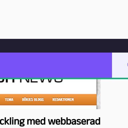
Hoppa till innehåll
ed webbaserad skoltidning
eckling med webbaserad