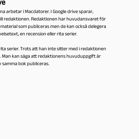
ve
rna arbetar i Macdatorer. I Google drive sparar,
ill redaktionen. Redaktionen har huvudansvaret för
v de material som publiceras men de kan också delegera
setext, en recension eller rita serier.
rita serier. Trots att han inte sitter med i redaktionen
a. Man kan säga att redaktionens huvuduppgift är
av samma bok publiceras.