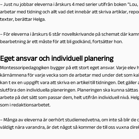
– Just nu jobbar eleverna i årskurs 4 med serier utifrån boken ”Lo
arbetar med tidning och allt vad det innebär att skriva artiklar, rep
texter, berättar Helga.
– För eleverna i årskurs 6 står novellskrivande på schemat där k
bearbetning är ett måste för att bli godkänd, fortsätter hon.
Eget ansvar och individuell planering
Montessoripedagogiken bygger på ett stort eget ansvar. Varje elev ha
kärnämnena för varje vecka som de arbetar med under det som kal
kan t ex en uppgift vara att skriva en artikel till tidningen. Det gäll
slutföra den individuella planeringen. Planeringen ska kunna sättas 
arbete på det sätt som passar dem, helt utifrån individuell nivå. Helg
som i redaktionsarbetet.
– Många av eleverna är oerhört studiemedvetna, om inte så blir de
väldigt nära varandra, är det något så kommer de till oss vuxna direk