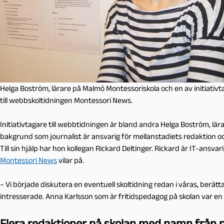
Helga Boström, lärare på Malmö Montessoriskola och en av initiativ
till webbskoltidningen Montessori News.
Initiativtagare till webbtidningen är bland andra Helga Boström, lär
bakgrund som journalist är ansvarig för mellanstadiets redaktion o
Till sin hjälp har hon kollegan Rickard Deltinger. Rickard är IT-ansva
Montessori News
vilar på.
– Vi började diskutera en eventuell skoltidning redan i våras, berätt
intresserade. Anna Karlsson som är fritidspedagog på skolan var en
Flera redaktioner på skolan med namn från 