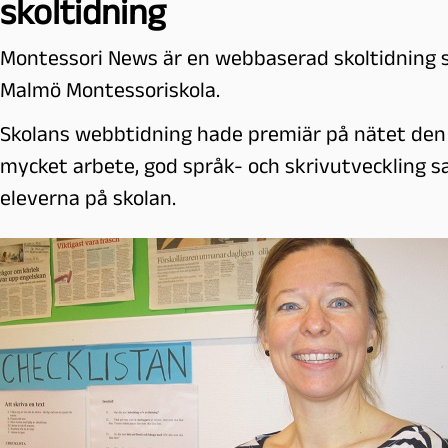
skoltidning
l
m
Montessori News är en webbaserad skoltidning s
ö
Malmö Montessoriskola.
Skolans webbtidning hade premiär på nätet den 3
mycket arbete, god språk- och skrivutveckling 
eleverna på skolan.