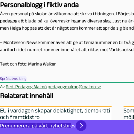
Personalblogg i fiktiv anda
Även personal på skolan är välkomna att skriva i tidningen. I Börjes
pedagog att bjuda på kul överraskningar av diverse slag. Just nu ä
men Helga hoppas att det är något som kommer att sprida sig bland 
– Montessori News kommer även att ge ut temanummer en till två g
april och i det numret kommer innehållet att riktas mot Världsboksd
Text och foto: Marina Walker
Språkutveckling
Av
Red. Pedagog Malmö
pedagogmalmo@malmo.se
Relaterat innehåll
EU i vardagen skapar delaktighet, demokrati
Somm
och framtidstro
möjl
Prenumerera på vårt nyhetsbrev