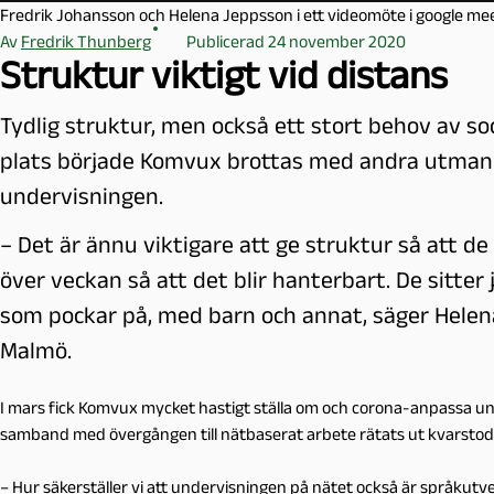
l
Fredrik Johansson och Helena Jeppsson i ett videomöte i google me
m
Av
Fredrik Thunberg
Publicerad 24 november 2020
ö
Struktur viktigt vid distans
Tydlig struktur, men också ett stort behov av soc
plats började Komvux brottas med andra utmani
undervisningen.
– Det är ännu viktigare att ge struktur så att de
över veckan så att det blir hanterbart. De sitter
som pockar på, med barn och annat, säger Hele
Malmö.
I mars fick Komvux mycket hastigt ställa om och corona-anpassa und
samband med övergången till nätbaserat arbete rätats ut kvarstod 
– Hur säkerställer vi att undervisningen på nätet också är språkutv