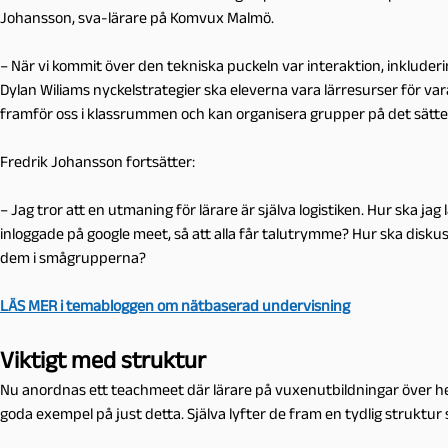
Johansson, sva-lärare på Komvux Malmö.
– När vi kommit över den tekniska puckeln var interaktion, inkluder
Dylan Wiliams nyckelstrategier ska eleverna vara lärresurser för vara
framför oss i klassrummen och kan organisera grupper på det sätte
Fredrik Johansson fortsätter:
– Jag tror att en utmaning för lärare är själva logistiken. Hur ska ja
inloggade på google meet, så att alla får talutrymme? Hur ska disku
dem i smågrupperna?
LÄS MER i temabloggen om nätbaserad undervisning
Viktigt med struktur
Nu anordnas ett teachmeet där lärare på vuxenutbildningar över he
goda exempel på just detta. Själva lyfter de fram en tydlig struktu