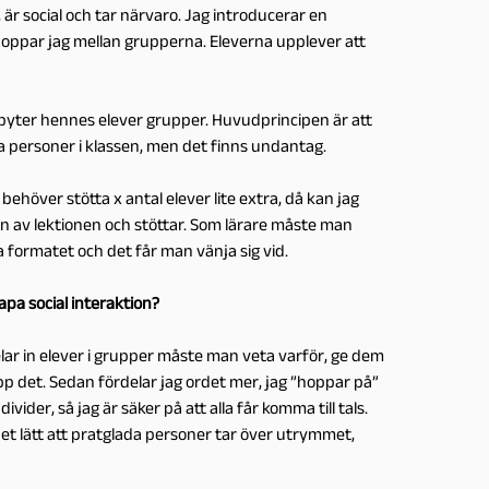
 är social och tar närvaro. Jag introducerar en
hoppar jag mellan grupperna. Eleverna upplever att
, byter hennes elever grupper. Huvudprincipen är att
ka personer i klassen, men det finns undantag.
behöver stötta x antal elever lite extra, då kan jag
en av lektionen och stöttar. Som lärare måste man
la formatet och det får man vänja sig vid.
kapa social interaktion?
ar in elever i grupper måste man veta varför, ge dem
pp det. Sedan fördelar jag ordet mer, jag ”hoppar på”
ivider, så jag är säker på att alla får komma till tals.
det lätt att pratglada personer tar över utrymmet,