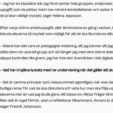
– Jag har en klasslänk där jag först samlar hela gruppen, småpratar,
uppgift som de jobbar med i sex mindre konstellationer och sedan 
de pratar väldigt mycket, säger Helena Jeppsson.
Efter varje större arbetsuppgift, eller åtminstone en gång i veckan
blanda eleverna så mycket som möjligt för att de ska lära känna oli
– Ibland kan det vara en pedagogisk indelning, att jag känner att jag 
sätta dem i en speciell grupp och så hänger jag med dem större del
släppa kontrollen lite grann, jag har inte den överblicken i det digita
– Vad har ni själva lyckats med i er undervisning när det gäller att s
– Det är samma principer som i klassrummet egentligen; när man del
tydliga ramar för vad de ska diskutera och veta hur man ska följa u
eleverna mer än vad jag skulle göra i ett klassrum. Riktar frågor till ind
Men det är inget förhör, utan vi reflekterar tillsammans. Annars är 
säger Fredrik Johansson.