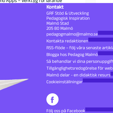
mö Apps – Verktyg för lärande
Kontakt
GRF Stöd & Utveckling
Pedagogisk Inspiration
Malmö Stad
205 80 Malmö
pedagogmalmo@malmo.se
Kontakta redaktionen
RSS-flöde – följ våra senaste artikl
Blogga hos Pedagog Malmö
Så behandlar vi dina personuppgif
Tillgänglighetsredogörelse för we
Malmö delar - en didaktisk resurs
Cookieinställningar
Följ oss på Facebook