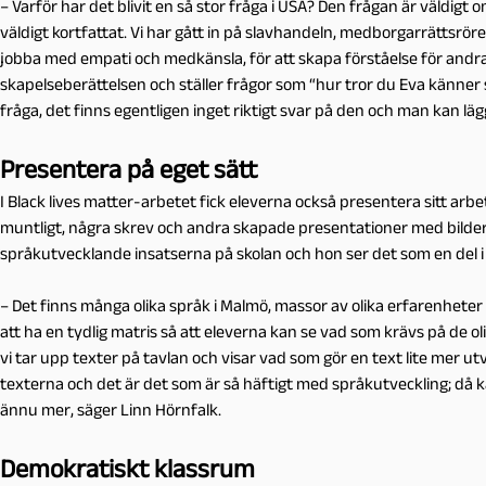
– Varför har det blivit en så stor fråga i USA? Den frågan är väldi
väldigt kortfattat. Vi har gått in på slavhandeln, medborgarrättsrörel
jobba med empati och medkänsla, för att skapa förståelse för andras r
skapelseberättelsen och ställer frågor som “hur tror du Eva känner 
fråga, det finns egentligen inget riktigt svar på den och man kan lägg
Presentera på eget sätt
I Black lives matter-arbetet fick eleverna också presentera sitt a
muntligt, några skrev och andra skapade presentationer med bilder o
språkutvecklande insatserna på skolan och hon ser det som en del i 
– Det finns många olika språk i Malmö, massor av olika erfarenheter v
att ha en tydlig matris så att eleverna kan se vad som krävs på de 
vi tar upp texter på tavlan och visar vad som gör en text lite mer utv
texterna och det är det som är så häftigt med språkutveckling; då k
ännu mer, säger Linn Hörnfalk.
Demokratiskt klassrum