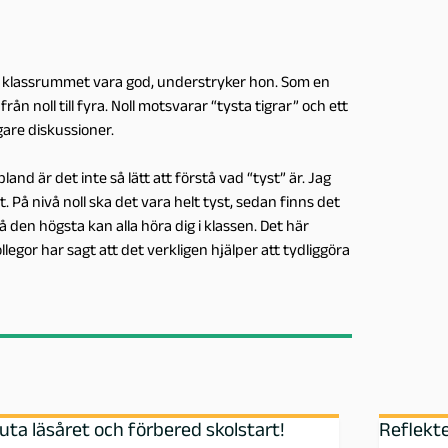
 i klassrummet vara god, understryker hon. Som en
n noll till fyra. Noll motsvarar “tysta tigrar” och ett
igare diskussioner.
nd är det inte så lätt att förstå vad “tyst” är. Jag
t. På nivå noll ska det vara helt tyst, sedan finns det
 den högsta kan alla höra dig i klassen. Det här
llegor har sagt att det verkligen hjälper att tydliggöra
uta läsåret och förbered skolstart!
Reflekte