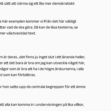
tt sätt att närma sig ett lite mer demokratiskt
de här exemplen kommer vi ifrån det här väldigt
ttar vad de ska göra. Då kan de läsa texterna, se
mer välutvecklad text.
är deras…det finns ju inget slut i ett lärande heller,
r att det bara är bra om jag kan utveckla något här,
mågor som är bra att ha i de högre årskurserna, i alla
d som kan förbättras.
r hon satte upp de centrala begreppen för ett ämne
tt alla kan komma in i undervisningen på lika villkor,