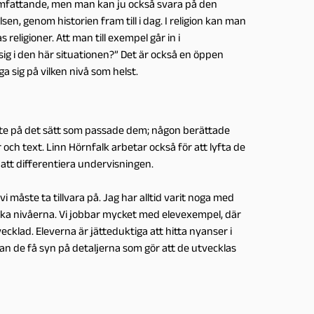
gt omfattande, men man kan ju också svara på den
sen, genom historien fram till i dag. I religion kan man
eligioner. Att man till exempel går in i
sig i den här situationen?” Det är också en öppen
a sig på vilken nivå som helst.
rbete på det sätt som passade dem; någon berättade
ch text. Linn Hörnfalk arbetar också för att lyfta de
att differentiera undervisningen.
i måste ta tillvara på. Jag har alltid varit noga med
olika nivåerna. Vi jobbar mycket med elevexempel, där
ecklad. Eleverna är jätteduktiga att hitta nyanser i
an de få syn på detaljerna som gör att de utvecklas