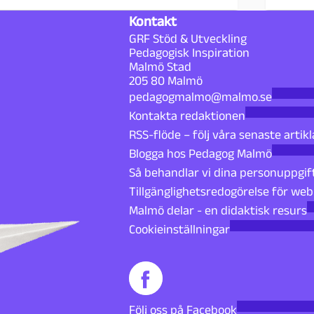
Kontakt
GRF Stöd & Utveckling
Pedagogisk Inspiration
Malmö Stad
205 80 Malmö
pedagogmalmo@malmo.se
Kontakta redaktionen
RSS-flöde – följ våra senaste artikl
Blogga hos Pedagog Malmö
Så behandlar vi dina personuppgif
Tillgänglighetsredogörelse för we
Malmö delar - en didaktisk resurs
Cookieinställningar
Följ oss på Facebook