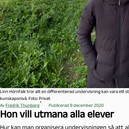
l
m
ö
Linn Hörnfalk tror att en differentierad undervisning kan vara ett st
kunskapsnivå. Foto: Privat
Av
Fredrik Thunberg
Publicerad 8 december 2020
Hon vill utmana alla elever
Hur kan man organisera undervisningen så att alla