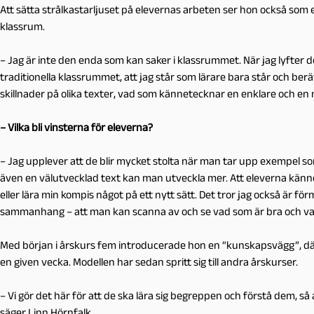
Att sätta strålkastarljuset på elevernas arbeten ser hon också som e
klassrum.
– Jag är inte den enda som kan saker i klassrummet. När jag lyfter 
traditionella klassrummet, att jag står som lärare bara står och berä
skillnader på olika texter, vad som kännetecknar en enklare och en 
– Vilka bli vinsterna för eleverna?
– Jag upplever att de blir mycket stolta när man tar upp exempel som 
även en välutvecklad text kan man utveckla mer. Att eleverna känne
eller lära min kompis något på ett nytt sätt. Det tror jag också är för
sammanhang – att man kan scanna av och se vad som är bra och va
Med början i årskurs fem introducerade hon en “kunskapsvägg”, dä
en given vecka. Modellen har sedan spritt sig till andra årskurser.
– Vi gör det här för att de ska lära sig begreppen och förstå dem, så a
säger Linn Hörnfalk.