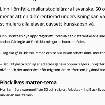
Linn Hörnfalk, mellanstadielärare i svenska, SO 
menar att en differentierad undervisning kan va
stimulera alla elever, oavsett kunskapsnivå.
Linn Hörnfalks nya uppdrag är att utveckla den differentierade un
skolan. Där ingår att fortbilda kollegorna inom området.
– Jag ska gå in i klassrummen och se hur vi kan arbeta ännu mer för a
– Det viktigaste tror jag är att ställa ganska öppna frågor i uppgifter
nivåer och det underlättar för mig som lärare eftersom jag ändå har
Black lives matter-tema
Hon tar några exempel från SO och religion. Arbetet kring Black live
under en halv termin.