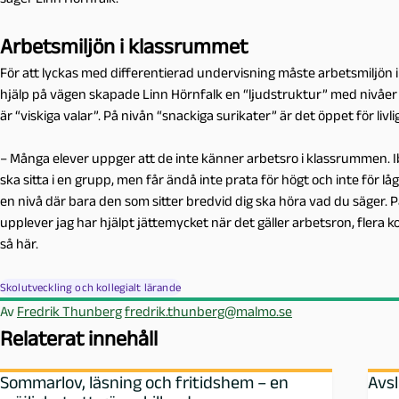
Arbetsmiljön i klassrummet
För att lyckas med differentierad undervisning måste arbetsmiljön
hjälp på vägen skapade Linn Hörnfalk en “ljudstruktur” med nivåer frå
är “viskiga valar”. På nivån “snackiga surikater” är det öppet för livl
– Många elever uppger att de inte känner arbetsro i klassrummen. Ibla
ska sitta i en grupp, men får ändå inte prata för högt och inte för låg
en nivå där bara den som sitter bredvid dig ska höra vad du säger. På
upplever jag har hjälpt jättemycket när det gäller arbetsron, flera ko
så här.
Skolutveckling och kollegialt lärande
Av
Fredrik Thunberg
fredrik.thunberg@malmo.se
Relaterat innehåll
Sommarlov, läsning och fritidshem – en
Avsl