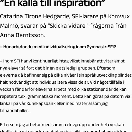
”En källa till inspiration”
Catarina Tirone Hedgärde, SFI-lärare på Komvux
Malmö, svarar på "Skicka vidare"-frågorna från
Anna Berntsson.
– Hur arbetar du med individualisering inom Gymnasie-SFI?
– Inom SFI har vi kontinuerligt intag vilket innebär att vi tar emot
nya elever så fort det blir en plats ledig i gruppen. Eftersom
eleverna då befinner sig på olika nivåer i sin språkutveckling blir det
helt nödvändigt att individualisera vissa delar. Vid något tillfälle i
veckan får därför eleverna arbeta med olika stationer där de kan
repetera t.ex. grammatiska moment. Detta kan göras på datorn via
länkar på vår Kunskapsbank eller med material som jag
tillhandahåller.
Eftersom jag arbetar med samma elevgrupp under hela veckan
skaffar jag mig ganska snabbt en bra bild av deras behov och kan