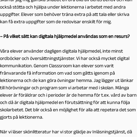
också stötta och hjälpa under lektionerna i arbetet med andra
uppgifter. Elever som behöver träna extra på att tala eller skriva
kan få extra uppgifter som de redovisar enskilt för mig.
– På vilket sätt kan digitala hjälpmedel användas som en resurs?
Våra elever använder dagligen digitala hjälpmedel, inte minst
ordböcker och översättningstjänster. Vi har också mycket digital
kommunikation. Genom Classsroom kan elever som varit
frånvarande få information om vad som gåtts igenom på
lektionerna och de kan göra övningar hemma. Jag lägger ut länkar
till hörövningar och program som vi arbetar med i skolan. Många
elever är föräldrar och i perioder är de hemma för t.ex. vård av barn
och då är digitala hjälpmedel en förutsättning för att kunna följa
skolarbetet. Det blir också en möjlighet för alla att repetera det som
gjorts på lektionerna.
När vi läser skönlitteratur har vi stor glädje av Inläsningstjänst, då