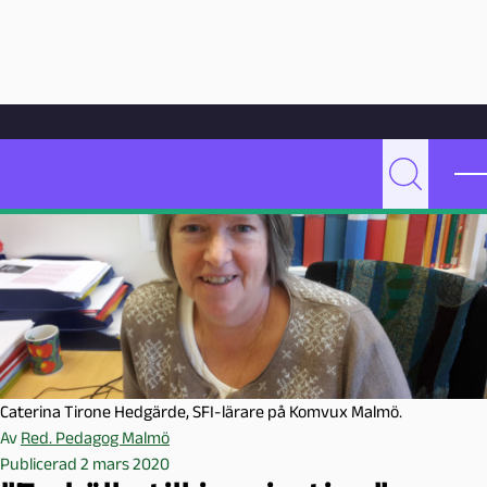
Hoppa till innehåll
Hem
Artikelarkiv
Undervisning
”En källa till inspiration”
P
Sök
e
d
a
g
o
g
M
a
Caterina Tirone Hedgärde, SFI-lärare på Komvux Malmö.
l
Av
Red. Pedagog Malmö
m
Publicerad 2 mars 2020
ö