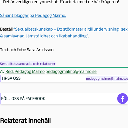
– Det är verkligen en ynnest att få arbeta med de här frågorna!
SåSant bloggar på Pedagog Malmö.
Beställ
”Sexualitetskunskap – Ett stödmaterial till undervisning i sex
& samlevnad, jämställdhet och likabehandling”
.
Text och foto: Sara Arildsson
Sexualitet, samtycke och relationer
Av
Red. Pedagog Malmö
pedagogmalmo@malmo.se
TIPSA OSS
pedagogmalmo@malmo.se
FÖLJ OSS PÅ FACEBOOK
Relaterat innehåll