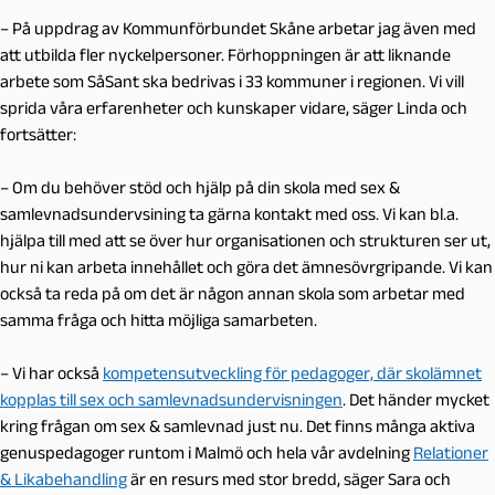
– På uppdrag av Kommunförbundet Skåne arbetar jag även med
att utbilda fler nyckelpersoner. Förhoppningen är att liknande
arbete som SåSant ska bedrivas i 33 kommuner i regionen. Vi vill
sprida våra erfarenheter och kunskaper vidare, säger Linda och
fortsätter:
– Om du behöver stöd och hjälp på din skola med sex &
samlevnadsundervsining ta gärna kontakt med oss. Vi kan bl.a.
hjälpa till med att se över hur organisationen och strukturen ser ut,
hur ni kan arbeta innehållet och göra det ämnesövrgripande. Vi kan
också ta reda på om det är någon annan skola som arbetar med
samma fråga och hitta möjliga samarbeten.
– Vi har också
kompetensutveckling för pedagoger, där skolämnet
kopplas till sex och samlevnadsundervisningen
. Det händer mycket
kring frågan om sex & samlevnad just nu. Det finns många aktiva
genuspedagoger runtom i Malmö och hela vår avdelning
Relationer
& Likabehandling
är en resurs med stor bredd, säger Sara och