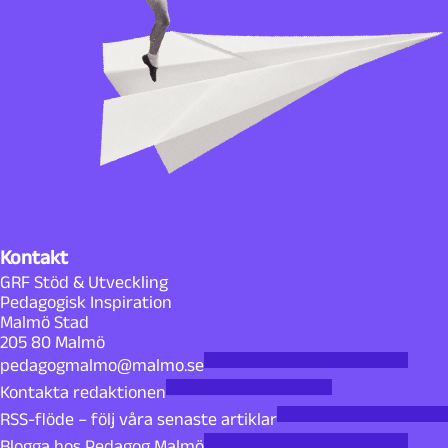
Kontakt
GRF Stöd & Utveckling
Pedagogisk Inspiration
Malmö Stad
205 80 Malmö
pedagogmalmo@malmo.se
Kontakta redaktionen
RSS-flöde – följ våra senaste artiklar
Blogga hos Pedagog Malmö