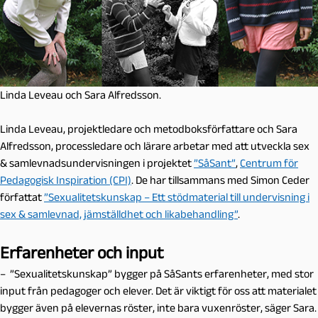
Linda Leveau och Sara Alfredsson.
Linda Leveau, projektledare och metodboksförfattare och Sara
Alfredsson, processledare och lärare arbetar med att utveckla sex
& samlevnadsundervisningen i projektet
”SåSant”
,
Centrum för
Pedagogisk Inspiration (CPI)
. De har tillsammans med Simon Ceder
författat
”Sexualitetskunskap – Ett stödmaterial till undervisning i
sex & samlevnad, jämställdhet och likabehandling”
.
Erfarenheter och input
– ”Sexualitetskunskap” bygger på SåSants erfarenheter, med stor
input från pedagoger och elever. Det är viktigt för oss att materialet
bygger även på elevernas röster, inte bara vuxenröster, säger Sara.