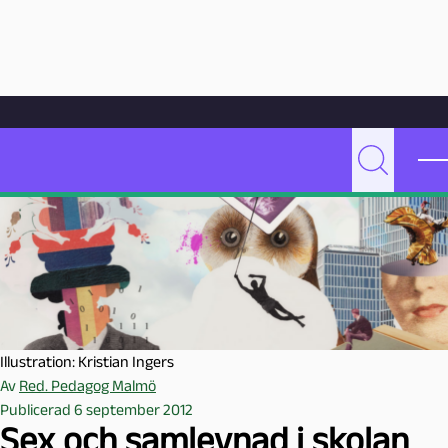
Hoppa till innehåll
Hem
Artikelarkiv
Undervisning
Sex och samlevnad i skolan
P
Sök
e
d
a
g
o
g
M
Illustration: Kristian Ingers
a
Av
Red. Pedagog Malmö
l
Publicerad 6 september 2012
m
Sex och samlevnad i skolan
ö