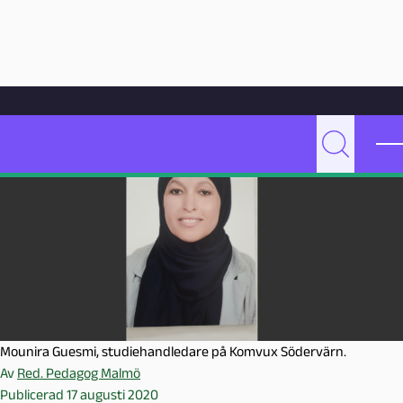
Hoppa till innehåll
Hem
Artikelarkiv
Undervisning
”Vill förändra lärmiljön”
P
Sök
e
d
a
g
o
g
M
a
l
Mounira Guesmi, studiehandledare på Komvux Södervärn.
m
Av
Red. Pedagog Malmö
ö
Publicerad 17 augusti 2020