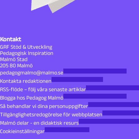
Kontakt
GRF Stöd & Utveckling
Pedagogisk Inspiration
Malmö Stad
205 80 Malmö
pedagogmalmo@malmo.se
Kontakta redaktionen
RSS-flöde – följ våra senaste artiklar
Blogga hos Pedagog Malmö
Så behandlar vi dina personuppgifter
Tillgänglighetsredogörelse för webbplatsen
Malmö delar - en didaktisk resurs
Cookieinställningar