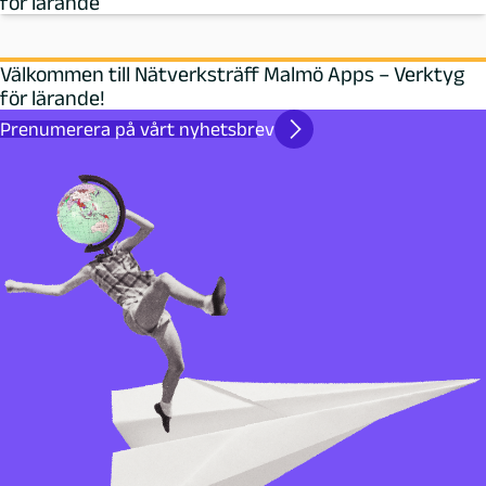
för lärande
Välkommen till Nätverksträff Malmö Apps – Verktyg
för lärande!
Prenumerera på vårt nyhetsbrev