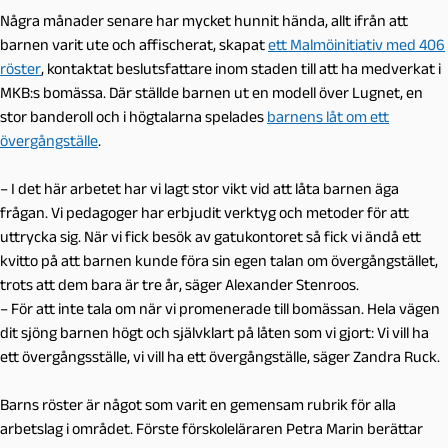
Några månader senare har mycket hunnit hända, allt ifrån att
barnen varit ute och affischerat, skapat
ett Malmöinitiativ med 406
röster
, kontaktat beslutsfattare inom staden till att ha medverkat i
MKB:s bomässa. Där ställde barnen ut en modell över Lugnet, en
stor banderoll och i högtalarna spelades
barnens låt om ett
övergångställe
.
– I det här arbetet har vi lagt stor vikt vid att låta barnen äga
frågan. Vi pedagoger har erbjudit verktyg och metoder för att
uttrycka sig. När vi fick besök av gatukontoret så fick vi ändå ett
kvitto på att barnen kunde föra sin egen talan om övergångstället,
trots att dem bara är tre år, säger Alexander Stenroos.
– För att inte tala om när vi promenerade till bomässan. Hela vägen
dit sjöng barnen högt och självklart på låten som vi gjort: Vi vill ha
ett övergångsställe, vi vill ha ett övergångställe, säger Zandra Ruck.
Barns röster är något som varit en gemensam rubrik för alla
arbetslag i området. Förste förskoleläraren Petra Marin berättar