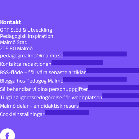
Kontakt
GRF Stöd & Utveckling
Pedagogisk Inspiration
Malmö Stad
205 80 Malmö
pedagogmalmo@malmo.se
Kontakta redaktionen
RSS-flöde – följ våra senaste artiklar
Blogga hos Pedagog Malmö
Så behandlar vi dina personuppgifter
Tillgänglighetsredogörelse för webbplatsen
Malmö delar - en didaktisk resurs
Cookieinställningar