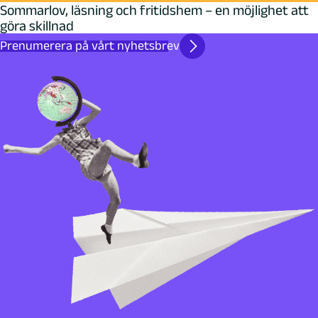
Sommarlov, läsning och fritidshem – en möjlighet att
göra skillnad
Prenumerera på vårt nyhetsbrev