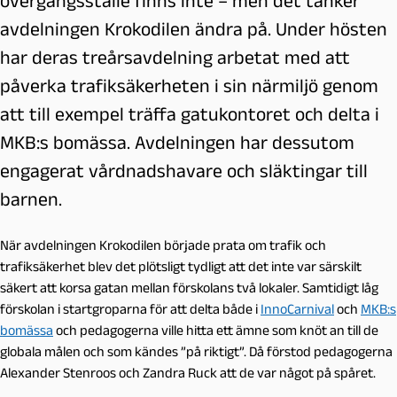
övergångsställe finns inte – men det tänker
avdelningen Krokodilen ändra på. Under hösten
har deras treårsavdelning arbetat med att
påverka trafiksäkerheten i sin närmiljö genom
att till exempel träffa gatukontoret och delta i
MKB:s bomässa. Avdelningen har dessutom
engagerat vårdnadshavare och släktingar till
barnen.
När avdelningen Krokodilen började prata om trafik och
trafiksäkerhet blev det plötsligt tydligt att det inte var särskilt
säkert att korsa gatan mellan förskolans två lokaler. Samtidigt låg
förskolan i startgroparna för att delta både i
InnoCarnival
och
MKB:s
bomässa
och pedagogerna ville hitta ett ämne som knöt an till de
globala målen och som kändes ”på riktigt”. Då förstod pedagogerna
Alexander Stenroos och Zandra Ruck att de var något på spåret.