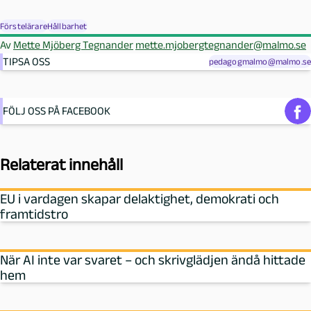
Förstelärare
Hållbarhet
Av
Mette Mjöberg Tegnander
mette.mjobergtegnander@malmo.se
TIPSA OSS
pedagogmalmo@malmo.se
FÖLJ OSS PÅ FACEBOOK
Relaterat innehåll
EU i vardagen skapar delaktighet, demokrati och
framtidstro
När AI inte var svaret – och skrivglädjen ändå hittade
hem