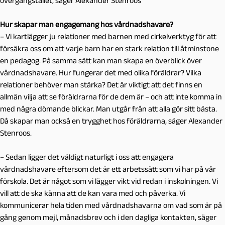
övergångstället, säger Alexander Stenroos
Hur skapar man engagemang hos vårdnadshavare?
– Vi kartlägger ju relationer med barnen med cirkelverktyg för att
försäkra oss om att varje barn har en stark relation till åtminstone
en pedagog. På samma sätt kan man skapa en överblick över
vårdnadshavare. Hur fungerar det med olika föräldrar? Vilka
relationer behöver man stärka? Det är viktigt att det finns en
allmän vilja att se föräldrarna för de dem är – och att inte komma in
med några dömande blickar. Man utgår från att alla gör sitt bästa.
Då skapar man också en trygghet hos föräldrarna, säger Alexander
Stenroos.
– Sedan ligger det väldigt naturligt i oss att engagera
vårdnadshavare eftersom det är ett arbetssätt som vi har på vår
förskola. Det är något som vi lägger vikt vid redan i inskolningen. Vi
vill att de ska känna att de kan vara med och påverka. Vi
kommunicerar hela tiden med vårdnadshavarna om vad som är på
gång genom mejl, månadsbrev och i den dagliga kontakten, säger