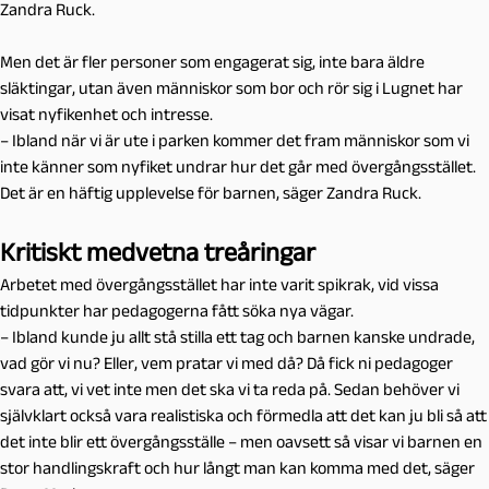
Zandra Ruck.
Men det är fler personer som engagerat sig, inte bara äldre
släktingar, utan även människor som bor och rör sig i Lugnet har
visat nyfikenhet och intresse.
– Ibland när vi är ute i parken kommer det fram människor som vi
inte känner som nyfiket undrar hur det går med övergångsstället.
Det är en häftig upplevelse för barnen, säger Zandra Ruck.
Kritiskt medvetna treåringar
Arbetet med övergångsstället har inte varit spikrak, vid vissa
tidpunkter har pedagogerna fått söka nya vägar.
– Ibland kunde ju allt stå stilla ett tag och barnen kanske undrade,
vad gör vi nu? Eller, vem pratar vi med då? Då fick ni pedagoger
svara att, vi vet inte men det ska vi ta reda på. Sedan behöver vi
självklart också vara realistiska och förmedla att det kan ju bli så att
det inte blir ett övergångsställe – men oavsett så visar vi barnen en
stor handlingskraft och hur långt man kan komma med det, säger