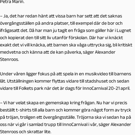
Petra Marin.
– Ja, det har redan hänt att vissa barn har sett att det saknas
övergångsställen på andra platser, till exempel där de bor och
ifrågasatt det. Då har man ju tagit en fråga som gäller här i Lugnet
och kopierat den till sitt liv utanför förskolan. Där har vi knäckt
exakt det vi vill knäcka, att barnen ska våga uttrycka sig, bli kritiskt
medvetna och känna att de kan påverka, säger Alexander
Stenroos.
Under våren ligger fokus på att spela in en musikvideo till barnens
låt. Utställningen kommer flyttas vidare till stadshuset och sedan
vidare till Folkets park när det är dags för InnoCarnival 20-21 april.
– Vi har velat skapa en gemenskap kring frågan. Nu har vi precis
beställt t-shirts till alla barn och kommer göra något form av tryck
på tröjan, troligen ett övergångsställe. Tröjorna ska vi sedan ha på
oss när vi går i samlad trupp till InnoCarnival i vår, säger Alexander
Stenroos och skrattar lite.