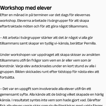
Workshop med elever
Efter en månad in på terminen var det dags för elevernas
workshop. Eleverna arbetade i tvärgrupper för att skapa
eftertraktade möten och för att göra något tillsammans.
– Att arbeta i tvärgrupper stärker att det är något vi alla gör
tillsammans samt skapar en tydlig vi-känsla, berättar Pernilla.
Under workshopen var uppdraget att skapa skisser av ansikten
tillsammans utifrån frågor som vem en är eller vem som är
konstnär. Varje elev avtecknades under en kort stund av alla i
gruppen. Bilden skickades runt efter tidstopp för nästa elev att
fortsätta.
– Det var en uppgift som involverade alla elever utifrån ett
gemensamt syfte. Alla kände att de bidrog vilket skapade en härlig
känsla. I resultatet syntes inte vem som hade gjort vad. Därefter
fick alla elever varsin skiss som skulle förstärkas med valda färger