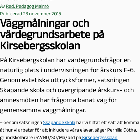
Av
Red. Pedagog Malmö
Publicerad 23 november 2015
Väggmålningar och
värdegrundsarbete på
Kirsebergsskolan
På Kirsebergskolan har värdegrundsfrågor en
naturlig plats i undervisningen för årskurs F-6.
Genom estetiska uttrycksformer, satsningen
Skapande skola och övergripande årskurs- och
ämnesmöten har frågorna banat väg för
gemensamma väggmålningar.
– Genom satsningen
Skapande skola
har vi hittat ett sätt att komma
åt hur vi arbetar för att inkludera våra elever, säger Pernilla Göthe,
grundskollärare i SV/NO/SO/Ma/bild på
Kirsebergsskolan
.