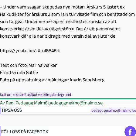
– Under vernissagen skapades nya möten. Årskurs 5 läste t ex
Haikudikter för årskurs 2 som i sin tur visade film och berättade om
sina färgval. Under vernissagen förstärktes känslan av att
konstverket är en del av något större. Det är ett gemensamt
konstverk där alla har bidragit med varsin del, avslutar de.
https://youtu.be/JXtulGB4BIk
Text och foto: Marina Walker
Film: Pernilla Göthe
Foto på uppsättning av målningar: Ingrid Sandsborg
Kultur i skolan
Språkutveckling
Värdegrund
Av
Red. Pedagog Malmö
pedagogmalmo@malmo.se
TIPSA OSS
pedagogmalmo@malmo.se
FÖLJ OSS PÅ FACEBOOK