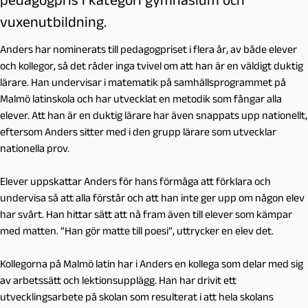
vuxenutbildning.
Anders har nominerats till pedagogpriset i flera år, av både elever
och kollegor, så det råder inga tvivel om att han är en väldigt duktig
lärare. Han undervisar i matematik på samhällsprogrammet på
Malmö latinskola och har utvecklat en metodik som fångar alla
elever. Att han är en duktig lärare har även snappats upp nationellt,
eftersom Anders sitter med i den grupp lärare som utvecklar
nationella prov.
Elever uppskattar Anders för hans förmåga att förklara och
undervisa så att alla förstår och att han inte ger upp om någon elev
har svårt. Han hittar sätt att nå fram även till elever som kämpar
med matten. “Han gör matte till poesi”, uttrycker en elev det.
Kollegorna på Malmö latin har i Anders en kollega som delar med sig
av arbetssätt och lektionsupplägg. Han har drivit ett
utvecklingsarbete på skolan som resulterat i att hela skolans