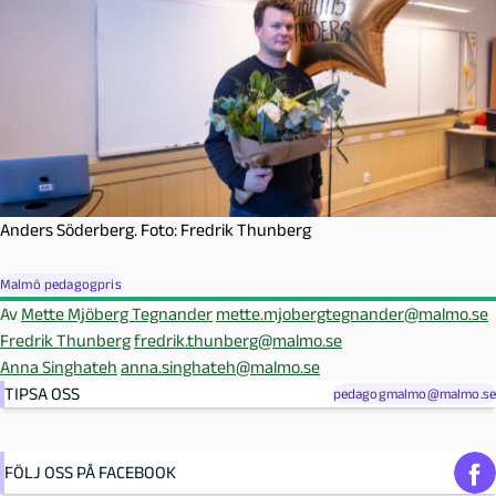
Anders Söderberg. Foto: Fredrik Thunberg
Malmö pedagogpris
Av
Mette Mjöberg Tegnander
mette.mjobergtegnander@malmo.se
Fredrik Thunberg
fredrik.thunberg@malmo.se
Anna Singhateh
anna.singhateh@malmo.se
TIPSA OSS
pedagogmalmo@malmo.se
FÖLJ OSS PÅ FACEBOOK