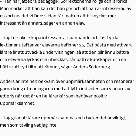
– H
an har jättebra pedagogik. Gör lektionerna roliga och lärorika.
Man märker att han kan det han gör och att han är intresserad av
oss och av det vi lär oss. Han får matten att bli mycket mer
intressant än annars, säger en annan elev.
– Jag försöker skapa intressanta, spännande och lustfyllda
lektioner utefter var eleverna befinner sig. Det bästa med att vara
lärare är att utveckla undervisningen, så att den blir ännu bättre
och eleverna lyckas och utvecklas, får bättre kunskaper och en
bättre attityd till matteämnet, säger Anders Söderberg.
Anders är inte helt bekväm över uppmärksamheten och resonerar
gärna kring utmaningarna med att lyfta individer som vinnare av
ett pris när det är en hel lärarkår som behöver positiv
uppmärksamhet.
– Jag gillar att lärare uppmärksammas och tycker det är viktigt,
men som tävling vet jag inte.