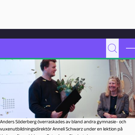
Hoppa till innehåll
Hem
Artikelarkiv
Undervisning
Vinnaren av Malmö pedagogpris gör matte till poesi
P
Sök
e
d
a
g
o
g
M
a
l
Anders Söderberg överraskades av bland andra gymnasie- och
m
vuxenutbildningsdirektör Anneli Schwarz under en lektion på
ö