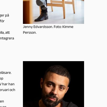
ger på
för
Jenny Edvardsson. Foto: Kimme
Persson.
la, att
integrera
eläsare.
upp
V har han
bruari och
ken
r en