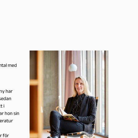
mtal med
nny har
 sedan
t i
ar hon sin
teratur
r för