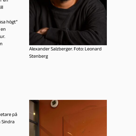
ll
äsa högt”
 en
ur.
om
Alexander Salzberger. Foto: Leonard
Stenberg
etare på
h Sindra