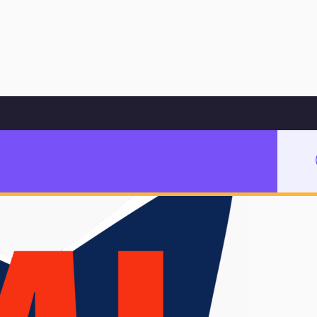
Hoppa till innehåll
 live
edagog Malmö live