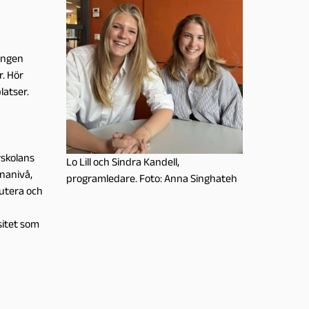
ningen
r. Hör
latser.
rskolans
Lo Lill och Sindra Kandell,
nanivå,
programledare. Foto: Anna Singhateh
utera och
sitet som