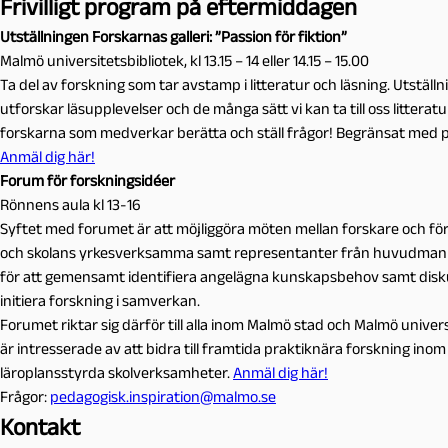
Frivilligt program på eftermiddagen
Utställningen Forskarnas galleri: ”Passion för fiktion”
Malmö universitetsbibliotek, kl 13.15 – 14 eller 14.15 – 15.00
Ta del av forskning som tar avstamp i litteratur och läsning. Utställ
utforskar läsupplevelser och de många sätt vi kan ta till oss litteratu
forskarna som medverkar berätta och ställ frågor! Begränsat med p
Anmäl dig här!
Forum för forskningsidéer
Rönnens aula kl 13-16
Syftet med forumet är att möjliggöra möten mellan forskare och fö
och skolans yrkesverksamma samt representanter från huvudman
för att gemensamt identifiera angelägna kunskapsbehov samt disk
initiera forskning i samverkan.
Forumet riktar sig därför till alla inom Malmö stad och Malmö univer
är intresserade av att bidra till framtida praktiknära forskning inom
läroplansstyrda skolverksamheter.
Anmäl dig här!
Frågor:
pedagogisk.inspiration@malmo.se
Kontakt