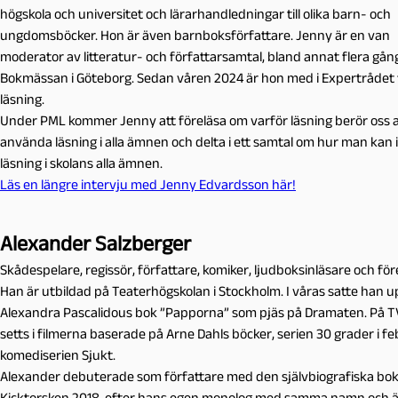
högskola och universitet och lärarhandledningar till olika barn- och
ungdomsböcker. Hon är även barnboksförfattare. Jenny är en van
moderator av litteratur- och författarsamtal, bland annat flera gån
Bokmässan i Göteborg. Sedan våren 2024 är hon med i Expertrådet 
läsning.
Under PML kommer Jenny att föreläsa om varför läsning berör oss al
använda läsning i alla ämnen och delta i ett samtal om hur man kan 
läsning i skolans alla ämnen.
Läs en längre intervju med Jenny Edvardsson här!
Alexander Salzberger
Skådespelare, regissör, författare, komiker, ljudboksinläsare och för
Han är utbildad på Teaterhögskolan i Stockholm. I våras satte han 
Alexandra Pascalidous bok ”Papporna” som pjäs på Dramaten. På T
setts i filmerna baserade på Arne Dahls böcker, serien 30 grader i fe
komediserien Sjukt.
Alexander debuterade som författare med den självbiografiska bo
Kicktorsken 2018, efter hans egen monolog med samma namn och ä