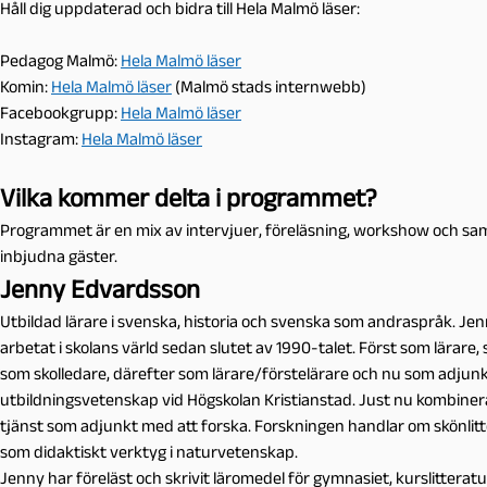
Håll dig uppdaterad och bidra till Hela Malmö läser:
Pedagog Malmö:
Hela Malmö läser
Komin:
Hela Malmö läser
(Malmö stads internwebb)
Facebookgrupp:
Hela Malmö läser
Instagram:
Hela Malmö läser
Vilka kommer delta i programmet?
Programmet är en mix av intervjuer, föreläsning, workshow och sa
inbjudna gäster.
Jenny Edvardsson
Utbildad lärare i svenska, historia och svenska som andraspråk. Je
arbetat i skolans värld sedan slutet av 1990-talet. Först som lärare,
som skolledare, därefter som lärare/förstelärare och nu som adjunk
utbildningsvetenskap vid Högskolan Kristianstad. Just nu kombiner
tjänst som adjunkt med att forska. Forskningen handlar om skönlit
som didaktiskt verktyg i naturvetenskap.
Jenny har föreläst och skrivit läromedel för gymnasiet, kurslitteratu