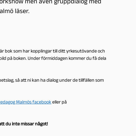
g, workshow men även gruppdialog med
almö läser.
är bok som har kopplingar till ditt yrkesutövande och
 en bild på boken. Under förmiddagen kommer du få dela
slag, så att ni kan ha dialog under de tillfällen som
edagog Malmös facebook
eller på
tt du inte missar något!