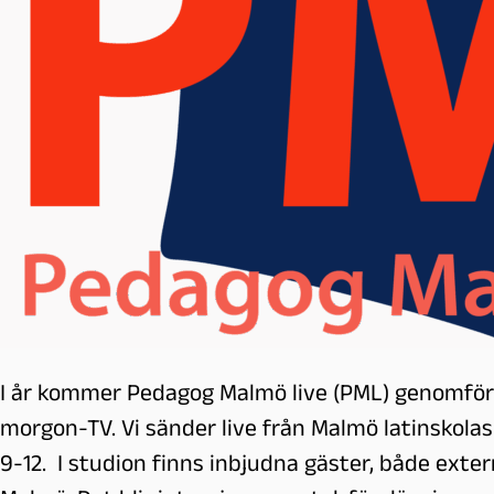
l
m
ö
I år kommer Pedagog Malmö live (PML) genomför
morgon-TV. Vi sänder live från Malmö latinskol
9-12. I studion finns inbjudna gäster, både exter