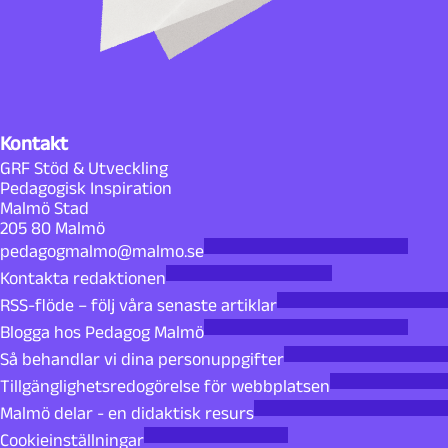
Kontakt
GRF Stöd & Utveckling
Pedagogisk Inspiration
Malmö Stad
205 80 Malmö
pedagogmalmo@malmo.se
Kontakta redaktionen
RSS-flöde – följ våra senaste artiklar
Blogga hos Pedagog Malmö
Så behandlar vi dina personuppgifter
Tillgänglighetsredogörelse för webbplatsen
Malmö delar - en didaktisk resurs
Cookieinställningar