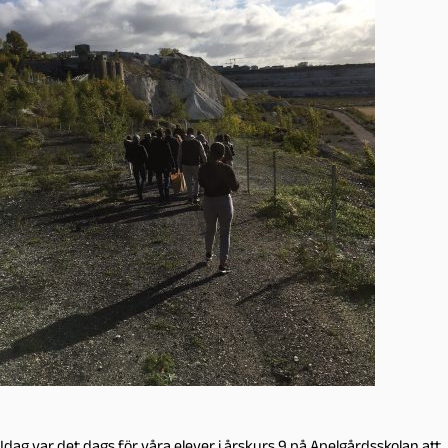
Idag var det dags för våra elever i årskurs 9 på Apelgårdsskolan att