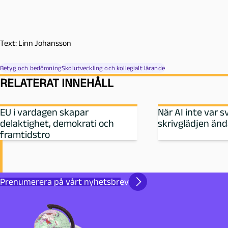
Text: Linn Johansson
Betyg och bedömning
Skolutveckling och kollegialt lärande
RELATERAT INNEHÅLL
EU i vardagen skapar
När AI inte var s
delaktighet, demokrati och
skrivglädjen än
framtidstro
Prenumerera på vårt nyhetsbrev