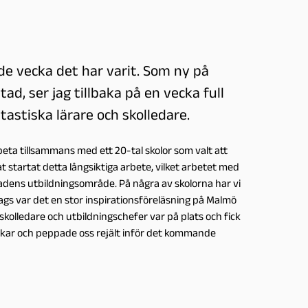
nde vecka det har varit. Som ny på
d, ser jag tillbaka på en vecka full
stiska lärare och skolledare.
beta tillsammans med ett 20-tal skolor som valt att
 startat detta långsiktiga arbete, vilket arbetet med
tadens utbildningsområde. På några av skolorna har vi
ags var det en stor inspirationsföreläsning på Malmö
skolledare och utbildningschefer var på plats och fick
nkar och peppade oss rejält inför det kommande