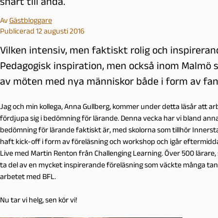
snart till ända.
Av
Gästbloggare
Publicerad 12 augusti 2016
Vilken intensiv, men faktiskt rolig och inspirera
Pedagogisk inspiration, men också inom Malmö sta
av möten med nya människor både i form av fanta
Jag och min kollega, Anna Gullberg, kommer under detta läsår att ar
fördjupa sig i bedömning för lärande. Denna vecka har vi bland annat
bedömning för lärande faktiskt är, med skolorna som tillhör Inners
haft kick-off i form av föreläsning och workshop och igår eftermidd
Live med Martin Renton från Challenging Learning. Över 500 lärare, 
ta del av en mycket inspirerande föreläsning som väckte många ta
arbetet med BFL.
Nu tar vi helg, sen kör vi!