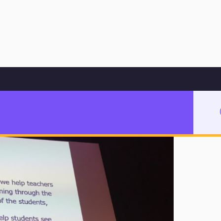
Hoppa till innehåll
gt arbete