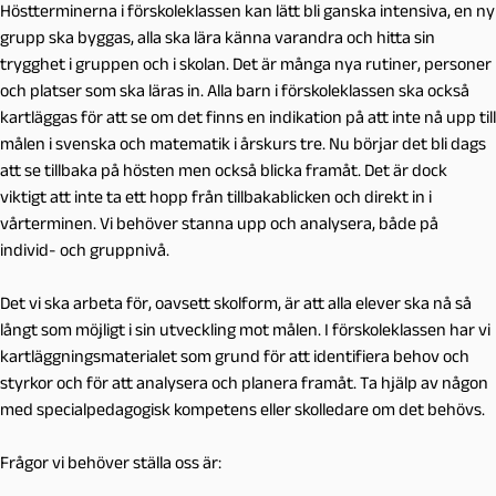
Höstterminerna i förskoleklassen kan lätt bli ganska intensiva, en ny
grupp ska byggas, alla ska lära känna varandra och hitta sin
trygghet i gruppen och i skolan. Det är många nya rutiner, personer
och platser som ska läras in. Alla barn i förskoleklassen ska också
kartläggas för att se om det finns en indikation på att inte nå upp till
målen i svenska och matematik i årskurs tre. Nu börjar det bli dags
att se tillbaka på hösten men också blicka framåt. Det är dock
viktigt att inte ta ett hopp från tillbakablicken och direkt in i
vårterminen. Vi behöver stanna upp och analysera, både på
individ- och gruppnivå.
Det vi ska arbeta för, oavsett skolform, är att alla elever ska nå så
långt som möjligt i sin utveckling mot målen. I förskoleklassen har vi
kartläggningsmaterialet som grund för att identifiera behov och
styrkor och för att analysera och planera framåt. Ta hjälp av någon
med specialpedagogisk kompetens eller skolledare om det behövs.
Frågor vi behöver ställa oss är: