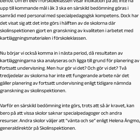
behov.
Om en elev i förskoleklassen visar indikation på att inte nå
upp till kommande mål i åk 3 ska en särskild bedömning göras i
samråd med personal med specialpedagogisk kompetens. Dock har
det visat sig att det inte görs i hälften av de skolorna där
skolinspektionen gjort en granskning av kvaliteten i arbetet med
kartläggningsmaterialen i förskoleklassen.
Nu börjar vi också komma in i nästa period, då resultaten av
kartläggningarna ska analyseras och ligga till grund för planering av
fortsatt undervisning. Men hur gör vi det? Och gör vi det? Två
tredjedelar av skolorna har inte ett fungerande arbete när det
gäller planering av fortsatt undervisning enligt tidigare nämnda
granskning av skolinspektionen.
Varför en särskild bedömning inte görs, trots att så är kravet, kan
bero på att vissa skolor saknar specialpedagoger och andra
resurser. Andra skolor väljer att “vänta och se” enligt Helena Ängmo,
generaldirektör på Skolinspektionen.