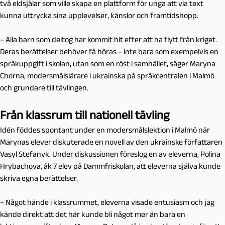
två eldsjälar som ville skapa en plattform för unga att via text
kunna uttrycka sina upplevelser, känslor och framtidshopp.
– Alla barn som deltog har kommit hit efter att ha flytt från kriget.
Deras berättelser behöver få höras – inte bara som exempelvis en
språkuppgift i skolan, utan som en röst i samhället, säger Maryna
Chorna, modersmålslärare i ukrainska på språkcentralen i Malmö
och grundare till tävlingen.
Från klassrum till nationell tävling
Idén föddes spontant under en modersmålslektion i Malmö när
Marynas elever diskuterade en novell av den ukrainske författaren
Vasyl Stefanyk. Under diskussionen föreslog en av eleverna, Polina
Hrybachova, åk 7 elev på Dammfriskolan, att eleverna själva kunde
skriva egna berättelser.
– Något hände i klassrummet, eleverna visade entusiasm och jag
kände direkt att det här kunde bli något mer än bara en