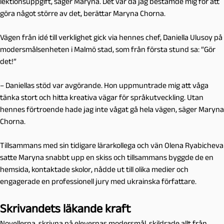
lektionsuppgift, säger Maryna. Det var då jag bestämde mig för att
göra något större av det, berättar Maryna Chorna.
Vägen från idé till verklighet gick via hennes chef, Daniella Ulusoy på
modersmålsenheten i Malmö stad, som från första stund sa: ”Gör
det!”
– Daniellas stöd var avgörande. Hon uppmuntrade mig att våga
tänka stort och hitta kreativa vägar för språkutveckling. Utan
hennes förtroende hade jag inte vågat gå hela vägen, säger Maryna
Chorna.
Tillsammans med sin tidigare lärarkollega och vän Olena Ryabicheva
satte Maryna snabbt upp en skiss och tillsammans byggde de en
hemsida, kontaktade skolor, nådde ut till olika medier och
engagerade en professionell jury med ukrainska författare.
Skrivandets läkande kraft
Novellerna, skrivna på elevernas modersmål, skildrade allt från