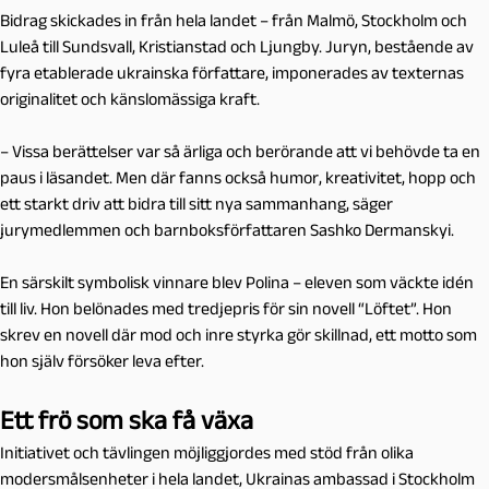
Bidrag skickades in från hela landet – från Malmö, Stockholm och
Luleå till Sundsvall, Kristianstad och Ljungby. Juryn, bestående av
fyra etablerade ukrainska författare, imponerades av texternas
originalitet och känslomässiga kraft.
– Vissa berättelser var så ärliga och berörande att vi behövde ta en
paus i läsandet. Men där fanns också humor, kreativitet, hopp och
ett starkt driv att bidra till sitt nya sammanhang, säger
jurymedlemmen och barnboksförfattaren Sashko Dermanskyi.
En särskilt symbolisk vinnare blev Polina – eleven som väckte idén
till liv. Hon belönades med tredjepris för sin novell “Löftet”. Hon
skrev en novell där mod och inre styrka gör skillnad, ett motto som
hon själv försöker leva efter.
Ett frö som ska få växa
Initiativet och tävlingen möjliggjordes med stöd från olika
modersmålsenheter i hela landet, Ukrainas ambassad i Stockholm