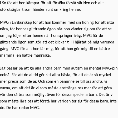
i So för att hon kämpar för att försöka förstå världen och allt
oförutsägbart som händer runt omkring henne.
MVG i Livskunskap för att hon kommer med sin tidning för att sitta
nära, för hennes glittrande ögon när hon vänder sig om för att se
om jag följer efter henne när hon springer iväg. MVG för de
glittrande ögon som gör att det klickar till i hjärtat på mig varenda
gång. MVG för allt hon lär mig, för att hon gör mig till en bättre
mamma, en bättre människa.
Jag passar på att ge alla andra barn med autism en mental MVG-pin
också. För att de alltid gör sitt allra bästa, för att de är så mycket
mer precis som de är. Och som en påminnelse till oss andra, vi
vuxna, om att det är vi som måste anstränga oss mer för att göra
världen så bra som möjligt även för dessa speciella barn. Det är vi
som måste lära oss att förstå hur världen ter sig för dessa barn. Inte
de. De har redan MVG.