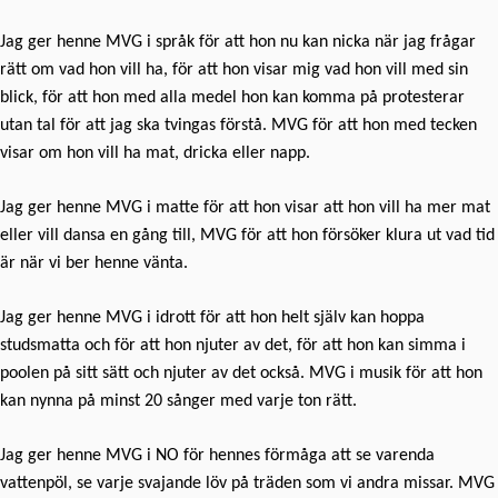
Jag ger henne MVG i språk för att hon nu kan nicka när jag frågar
rätt om vad hon vill ha, för att hon visar mig vad hon vill med sin
blick, för att hon med alla medel hon kan komma på protesterar
utan tal för att jag ska tvingas förstå. MVG för att hon med tecken
visar om hon vill ha mat, dricka eller napp.
Jag ger henne MVG i matte för att hon visar att hon vill ha mer mat
eller vill dansa en gång till, MVG för att hon försöker klura ut vad tid
är när vi ber henne vänta.
Jag ger henne MVG i idrott för att hon helt själv kan hoppa
studsmatta och för att hon njuter av det, för att hon kan simma i
poolen på sitt sätt och njuter av det också. MVG i musik för att hon
kan nynna på minst 20 sånger med varje ton rätt.
Jag ger henne MVG i NO för hennes förmåga att se varenda
vattenpöl, se varje svajande löv på träden som vi andra missar. MVG