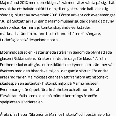
Maj månad 2017, men den riktiga vårvärmen låter vänta på sig… Låt
oss blicka ett halvår bakåt i tiden, till en gnistrande kall och solig
söndag i slutet av november 2016. Första advent och evenemanget
”Jul på Slottet” är i full gång. Malmö museer sjuder denna dag av liv
och rörelse. Här finns jultomte, skapande verkstäder,
marknadsstånd m.m. Inne i slottet underhåller körsångare,
Luciatåg och skådespelande barn.
Eftermiddagssolen kastar sneda strålar in genom de blyinfattade
glasen i Riddarsalens fönster när det är dags för klass 4 A från
Fridhemsskolan att göra entré, iklädda kostymer som stämmer väl
överens med den historiska miljön i det gamla slottet. För andra
året i rad får en Malmöklass chansen att framföra ett historiskt
skådespel i en autentisk historisk miljö, på Malmö museer.
Evenemanget är öppet för allmänheten och ett hundratal
förväntansfulla stora och små människor trängs framför
spelplatsen i Riddarsalen.
Årets pjäs heter ”Skrönor ur Malmös historia” och består av olika