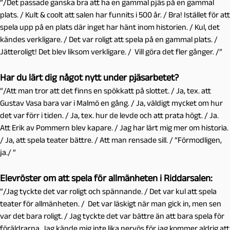
”/Det passade ganska bra att ha en gammal pjäs på en gammal
plats. / Kult & coolt att salen har funnits i 500 år. / Bra! Istället för att
spela upp på en plats där inget har hänt inom historien. / Kul, det
kändes verkligare. / Det var roligt att spela på en gammal plats. /
Jätteroligt! Det blev liksom verkligare. / Vill göra det fler gånger. /”
Har du lärt dig något nytt under pjäsarbetet?
”/Att man tror att det finns en spökkatt på slottet. / Ja, tex. att
Gustav Vasa bara var i Malmö en gång. / Ja, väldigt mycket om hur
det var förr i tiden. / Ja, tex. hur de levde och att prata högt. / Ja.
Att Erik av Pommern blev kapare. / Jag har lärt mig mer om historia.
/ Ja, att spela teater bättre. / Att man rensade sill. / ”Förmodligen,
ja./ ”
Elevröster om att spela för allmänheten i Riddarsalen:
”/Jag tyckte det var roligt och spännande. / Det var kul att spela
teater för allmänheten. / Det var läskigt när man gick in, men sen
var det bara roligt. / Jag tyckte det var bättre än att bara spela för
föräldrarna. Jag kände mig inte lika nervös för jag kommer aldrig att