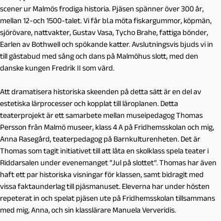
scener ur Malmös frodiga historia. Pjäsen spänner över 300 år,
mellan 12-och 1500-talet. Vi får bl.a möta fiskargummor, köpmän,
sjörövare, nattvakter, Gustav Vasa, Tycho Brahe, fattiga bönder,
Earlen av Bothwell och spökande katter. Avslutningsvis bjuds vi in
till gästabud med sång och dans på Malmöhus slott, med den
danske kungen Fredrik II som värd.
Att dramatisera historiska skeenden på detta sätt är en del av
estetiska lärprocesser och kopplat till läroplanen. Detta
teaterprojekt är ett samarbete mellan museipedagog Thomas
Persson från Malmö museer, klass 4 A på Fridhemsskolan och mig,
Anna Rasegård, teaterpedagog på Barnkulturenheten. Det är
Thomas som tagit initiativet till att låta en skolklass spela teater i
Riddarsalen under evenemanget ”Jul på slottet”. Thomas har även
haft ett par historiska visningar för klassen, samt bidragit med
vissa faktaunderlag till pjäsmanuset. Eleverna har under hösten
repeterat in och spelat pjäsen ute på Fridhemsskolan tillsammans
med mig, Anna, och sin klasslärare Manuela Ververidis.