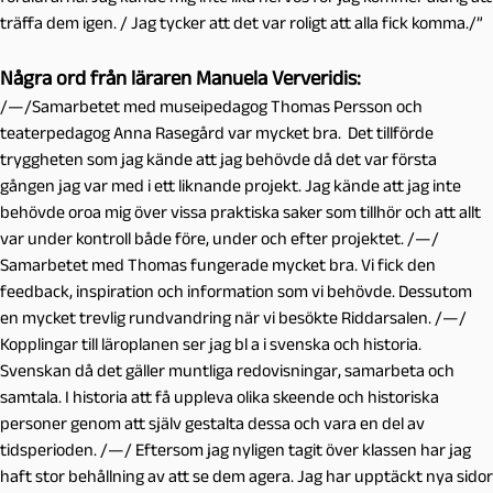
träffa dem igen. / Jag tycker att det var roligt att alla fick komma./”
Några ord från läraren Manuela Ververidis:
/—/Samarbetet med museipedagog Thomas Persson och
teaterpedagog Anna Rasegård var mycket bra. Det tillförde
tryggheten som jag kände att jag behövde då det var första
gången jag var med i ett liknande projekt. Jag kände att jag inte
behövde oroa mig över vissa praktiska saker som tillhör och att allt
var under kontroll både före, under och efter projektet. /—/
Samarbetet med Thomas fungerade mycket bra. Vi fick den
feedback, inspiration och information som vi behövde. Dessutom
en mycket trevlig rundvandring när vi besökte Riddarsalen. /—/
Kopplingar till läroplanen ser jag bl a i svenska och historia.
Svenskan då det gäller muntliga redovisningar, samarbeta och
samtala. I historia att få uppleva olika skeende och historiska
personer genom att själv gestalta dessa och vara en del av
tidsperioden. /—/ Eftersom jag nyligen tagit över klassen har jag
haft stor behållning av att se dem agera. Jag har upptäckt nya sidor