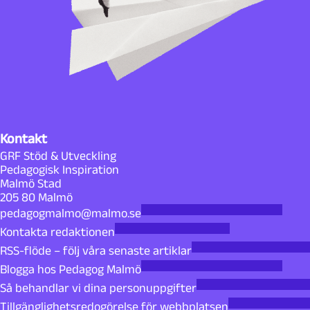
Kontakt
GRF Stöd & Utveckling
Pedagogisk Inspiration
Malmö Stad
205 80 Malmö
pedagogmalmo@malmo.se
Kontakta redaktionen
RSS-flöde – följ våra senaste artiklar
Blogga hos Pedagog Malmö
Så behandlar vi dina personuppgifter
Tillgänglighetsredogörelse för webbplatsen