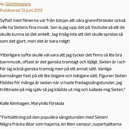
Av
Gästbloggare
Publicerad 13 juni 2013
Syftet med filmerna var från början att våra grannförskolor också
ville ha Sixtens fina musik. Sen la jag upp det på Youtube så att de
skulle kunna se det enkelt. Jag insåg inte att det skulle spridas så
som det gjort, men det är bara roligt!
Ytterligare syfte skulle väl vara att jag tycker det finns så lite bra
barnmusik, oftast är det ganska tramsigt och löjligt. Sixten är i och
för sig också ganska tramsig men på ett annat sätt. Vanliga
barnsånger fast på ett lite ösigare och tokigare sätt. Figuren Sixten
föddes för många år sedan när vi hade fredagssångstunder, jag
tröttnade på mig själv så jag klädde ut mig och kallade mig Sixten.”
Kalle Nimhagen, Maryhills förskola
”Fortsättning på den populära sångstunden med Sixten!
Några fräcka låtar som hajarna, en liten vampyr, superhjältarna