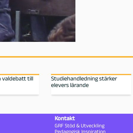
valdebatt till
Studiehandledning stärker
elevers lärande
Kontakt
GRF Stöd & Utveckling
Pedagogisk Inspiration