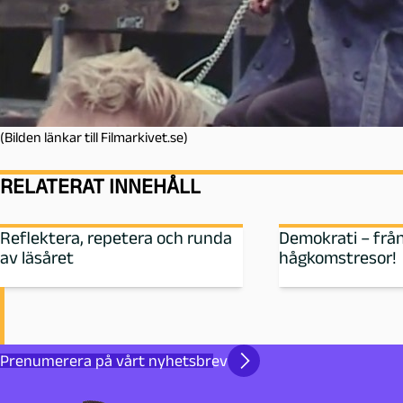
(Bilden länkar till Filmarkivet.se)
RELATERAT INNEHÅLL
Reflektera, repetera och runda
Demokrati – från 
av läsåret
hågkomstresor!
Prenumerera på vårt nyhetsbrev