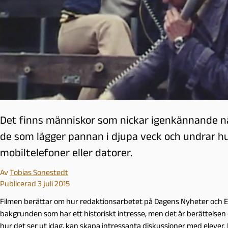
l
m
ö
Det finns människor som nickar igenkännande nä
de som lägger pannan i djupa veck och undrar h
mobiltelefoner eller datorer.
Av
Tobias Sonestedt
Publicerad 3 juli 2015
Filmen berättar om hur redaktionsarbetet på Dagens Nyheter och Ex
bakgrunden som har ett historiskt intresse, men det är berättelse
hur det ser ut idag, kan skapa intressanta diskussioner med elever.