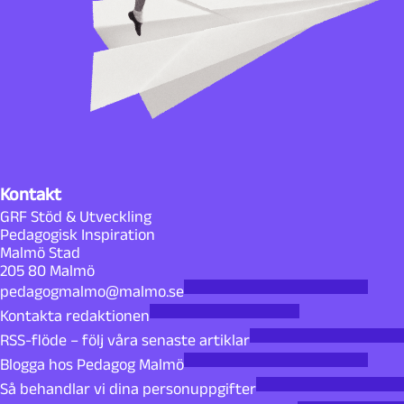
Kontakt
GRF Stöd & Utveckling
Pedagogisk Inspiration
Malmö Stad
205 80 Malmö
pedagogmalmo@malmo.se
Kontakta redaktionen
RSS-flöde – följ våra senaste artiklar
Blogga hos Pedagog Malmö
Så behandlar vi dina personuppgifter