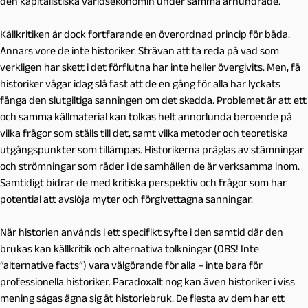
den kapitalistiska världsekonomin under samma århundrade.
Källkritiken är dock fortfarande en överordnad princip för båda.
Annars vore de inte historiker. Strävan att ta reda på vad som
verkligen har skett i det förflutna har inte heller övergivits. Men, få
historiker vågar idag slå fast att de en gång för alla har lyckats
fånga den slutgiltiga sanningen om det skedda. Problemet är att ett
och samma källmaterial kan tolkas helt annorlunda beroende på
vilka frågor som ställs till det, samt vilka metoder och teoretiska
utgångspunkter som tillämpas. Historikerna präglas av stämningar
och strömningar som råder i de samhällen de är verksamma inom.
Samtidigt bidrar de med kritiska perspektiv och frågor som har
potential att avslöja myter och förgivettagna sanningar.
När historien används i ett specifikt syfte i den samtid där den
brukas kan källkritik och alternativa tolkningar (OBS! Inte
”alternative facts”) vara välgörande för alla – inte bara för
professionella historiker. Paradoxalt nog kan även historiker i viss
mening sägas ägna sig åt historiebruk. De flesta av dem har ett