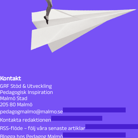
Kontakt
GRF Stöd & Utveckling
Pedagogisk Inspiration
Malmö Stad
205 80 Malmö
pedagogmalmo@malmo.se
Kontakta redaktionen
RSS-flöde – följ våra senaste artiklar
Blogga hos Pedagog Malmö