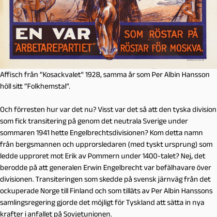
Affisch från ”Kosackvalet” 1928, samma år som Per Albin Hansson
höll sitt ”Folkhemstal”.
Och förresten hur var det nu? Visst var det så att den tyska division
som fick transitering på genom det neutrala Sverige under
sommaren 1941 hette Engelbrechtsdivisionen? Kom detta namn
från bergsmannen och upprorsledaren (med tyskt ursprung) som
ledde upproret mot Erik av Pommern under 1400-talet? Nej, det
berodde på att generalen Erwin Engelbrecht var befälhavare över
divisionen. Transiteringen som skedde på svensk järnväg från det
ockuperade Norge till Finland och som tilläts av Per Albin Hanssons
samlingsregering gjorde det möjligt för Tyskland att sätta in nya
krafter i anfallet på Sovjetunionen.