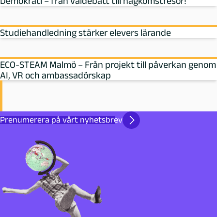
Demokrati – från valdebatt till hågkomstresor!
Studiehandledning stärker elevers lärande
ECO-STEAM Malmö – Från projekt till påverkan genom
AI, VR och ambassadörskap
Prenumerera på vårt nyhetsbrev