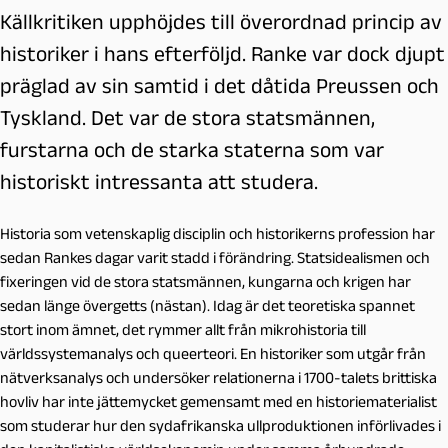
Källkritiken upphöjdes till överordnad princip av
historiker i hans efterföljd. Ranke var dock djupt
präglad av sin samtid i det dåtida Preussen och
Tyskland. Det var de stora statsmännen,
furstarna och de starka staterna som var
historiskt intressanta att studera.
Historia som vetenskaplig disciplin och historikerns profession har
sedan Rankes dagar varit stadd i förändring. Statsidealismen och
fixeringen vid de stora statsmännen, kungarna och krigen har
sedan länge övergetts (nästan). Idag är det teoretiska spannet
stort inom ämnet, det rymmer allt från mikrohistoria till
världssystemanalys och queerteori. En historiker som utgår från
nätverksanalys och undersöker relationerna i 1700-talets brittiska
hovliv har inte jättemycket gemensamt med en historiematerialist
som studerar hur den sydafrikanska ullproduktionen införlivades i