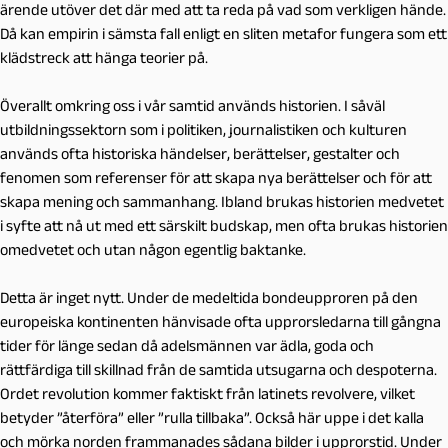
ärende utöver det där med att ta reda på vad som verkligen hände.
Då kan empirin i sämsta fall enligt en sliten metafor fungera som ett
klädstreck att hänga teorier på.
Överallt omkring oss i vår samtid används historien. I såväl
utbildningssektorn som i politiken, journalistiken och kulturen
används ofta historiska händelser, berättelser, gestalter och
fenomen som referenser för att skapa nya berättelser och för att
skapa mening och sammanhang. Ibland brukas historien medvetet
i syfte att nå ut med ett särskilt budskap, men ofta brukas historien
omedvetet och utan någon egentlig baktanke.
Detta är inget nytt. Under de medeltida bondeupproren på den
europeiska kontinenten hänvisade ofta upprorsledarna till gångna
tider för länge sedan då adelsmännen var ädla, goda och
rättfärdiga till skillnad från de samtida utsugarna och despoterna.
Ordet revolution kommer faktiskt från latinets revolvere, vilket
betyder ”återföra” eller ”rulla tillbaka”. Också här uppe i det kalla
och mörka norden frammanades sådana bilder i upprorstid. Under