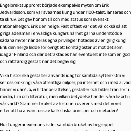
Engelbrektsupproret började exempelvis myten om Erik
Jedvardsson, som var svearnas kung under 1100-talet, lanseras och
ta skruv. Det gav honom till och med status som svenskt
nationalhelgon: Erik den helige. Fast oftast var det väl också så att
giriga adelsmän i enväldiga kungars närhet gärna understödde
sådana myter när deras egna privilegier hotades av en girig kung.
Erik den helige ledde för övrigt ett korståg öster ut mot det som
idag är Finland och där betraktades han eventuellt inte som en god
och rättfärdig gestalt när det begav sig.
Vilka historiska gestalter används idag för samtida syften? Om vi
ser oss omkring i våra offentliga miljöer, på internet och i media; vad
finner vi där? Jo, vi hittar berättelser, gestalter och bilder från förr i
media, film och litteratur, men vilken betydelse har de i våra liv och i
vår värld? Stämmer bruket av historien överens med det vi vet
efter att ha använt oss av källkritiska principer och metoder?
Hur fungerar exempelvis det samtida bruket av begreppet