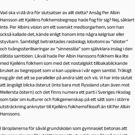
Vad ska vi då dra för slutsatser av allt detta? Ansåg Per Albin
Hansson att Kjelléns folkhemsbegrepp hade fog för sig? Nej, såklart
inte. Per Albins vision om ett svenskt medborgarhem, som han
också kallade det, kände enligt honom inte några kelgrisar eller
styvbarn. Samtidigt betraktades rasbiologi, lobotomi av ”idioter”
och tvångssteriliseringar av ”sinnesslöa” som självklara inslag i den
dåtida samtiden. Likväl hade Per Albin Hanssons folkhem lika lite
med Kjelléns folkhem som med det nostalgiskt tillbakablickande
bruket av begreppet som vi kan uppleva i vår egen samtid. Tråkigt
nog går det att se paralleller på andra sätt och vis. Vi har inte slutat
att ängsligt blicka österut (inte bara mot Ryssland utan även mot
Mellersta östern) och det finns numera ett parti i Sveriges riksdag
som talar om kulturer och folkgemenskap på ett sätt som i större
utsträckning anknyter till Kjelléns folkhemsfilosofi än till Per Albin
Hanssons.
I läroplanerna för såväl grundskolan som gymnasiet betonas att