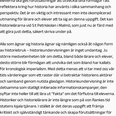
eleverna ska ges förutsättningar att utveckla sina förmågor i att
reflektera kring hur historia har använts i olika sammanhang och
perspektiv. Det är en viktig och intressant men inte okomplicerad
utmaning för lärare och elever att ta sig an denna uppgift. Det kan
historielärarna vid S:t Petriskolan i Malmö, som just nu är färd med
att göra just detta, säkert skriva under på.
Alla som ägnar sig historia ägnar sig nämligen också åt någon form
av historiebruk – historieundervisningen är inget undantag. Ju
större medvetenheten blir om detta, bland både lärare och elever,
desto större blir förmågan att undvika det som ibland har kallats
för kronologisk imperialism. Med detta menas att vi tar med oss vår
tids värderingar som ett raster där vi betraktar historiens aktörer
och samband genom nutida glasögon. Historieundervisning är inte
detsamma som statligt initierade informationskampanjer; den
syftar inte heller till att lära ut ”fakta” om det förflutna till eleverna.
Historiker och historielärare är inte längre som på von Rankes tid
statens lojala tjänare. I stället är det deras uppgift att främja
kritiskt och självständigt tänkande och skapa förutsättningar för