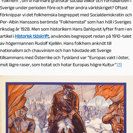
”folkhem”, om vi närmare granskar sociala villkor och förhållanden i
Sverige under perioden före och efter andra världskriget? Oftast
förknippar vi det folkhemska begreppet med Socialdemokratin och
Per-Albin Hanssons berömda ”Folkhemstal” som han höll i Sveriges
riksdag år 1928. Men som historikern Hans Dahlqvist lyfter fram i en
artikel i
Historisk tidskrift
, användes begreppet redan på 1910-talet
av högermannen Rudolf Kjellén. Hans folkhem anknöt till
nationalism och chauvinism och han hävdade att Sverige
tillsammans med Österrike och Tyskland var ”Europas vakt i öster,
mot lägre raser, som hotat och hotar Europas högre Kultur”.
[1]