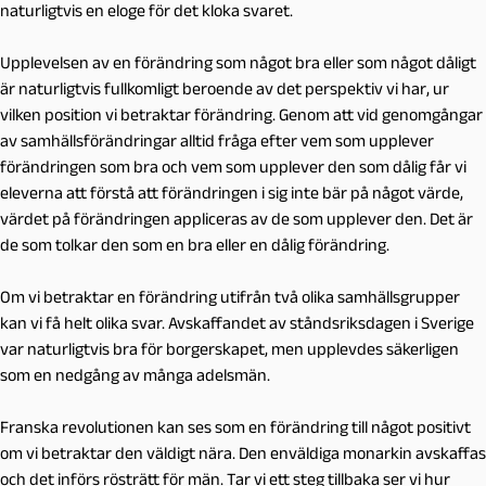
naturligtvis en eloge för det kloka svaret.
Upplevelsen av en förändring som något bra eller som något dåligt
är naturligtvis fullkomligt beroende av det perspektiv vi har, ur
vilken position vi betraktar förändring. Genom att vid genomgångar
av samhällsförändringar alltid fråga efter vem som upplever
förändringen som bra och vem som upplever den som dålig får vi
eleverna att förstå att förändringen i sig inte bär på något värde,
värdet på förändringen appliceras av de som upplever den. Det är
de som tolkar den som en bra eller en dålig förändring.
Om vi betraktar en förändring utifrån två olika samhällsgrupper
kan vi få helt olika svar. Avskaffandet av ståndsriksdagen i Sverige
var naturligtvis bra för borgerskapet, men upplevdes säkerligen
som en nedgång av många adelsmän.
Franska revolutionen kan ses som en förändring till något positivt
om vi betraktar den väldigt nära. Den enväldiga monarkin avskaffas
och det införs rösträtt för män. Tar vi ett steg tillbaka ser vi hur