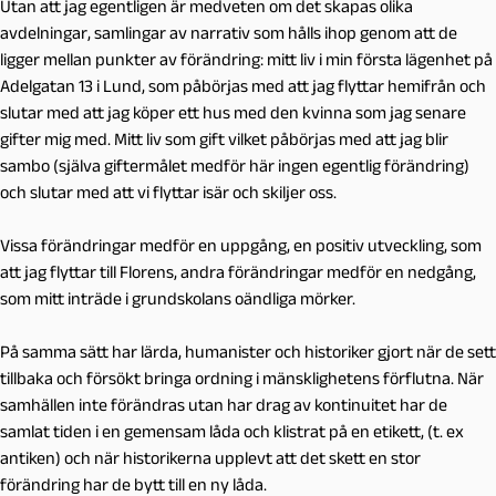
Utan att jag egentligen är medveten om det skapas olika
avdelningar, samlingar av narrativ som hålls ihop genom att de
ligger mellan punkter av förändring: mitt liv i min första lägenhet på
Adelgatan 13 i Lund, som påbörjas med att jag flyttar hemifrån och
slutar med att jag köper ett hus med den kvinna som jag senare
gifter mig med. Mitt liv som gift vilket påbörjas med att jag blir
sambo (själva giftermålet medför här ingen egentlig förändring)
och slutar med att vi flyttar isär och skiljer oss.
Vissa förändringar medför en uppgång, en positiv utveckling, som
att jag flyttar till Florens, andra förändringar medför en nedgång,
som mitt inträde i grundskolans oändliga mörker.
På samma sätt har lärda, humanister och historiker gjort när de sett
tillbaka och försökt bringa ordning i mänsklighetens förflutna. När
samhällen inte förändras utan har drag av kontinuitet har de
samlat tiden i en gemensam låda och klistrat på en etikett, (t. ex
antiken) och när historikerna upplevt att det skett en stor
förändring har de bytt till en ny låda.