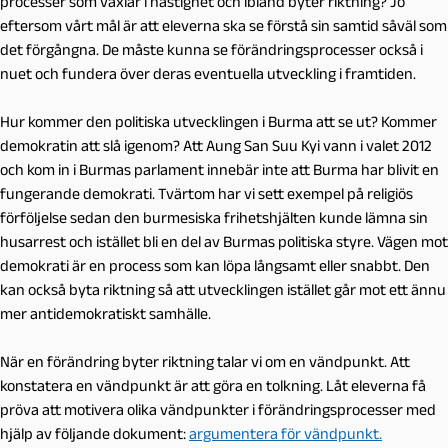
processer som växlar i hastighet och ibland byter riktning? Jo
eftersom vårt mål är att eleverna ska se förstå sin samtid såväl som
det förgångna. De måste kunna se förändringsprocesser också i
nuet och fundera över deras eventuella utveckling i framtiden.
Hur kommer den politiska utvecklingen i Burma att se ut? Kommer
demokratin att slå igenom? Att Aung San Suu Kyi vann i valet 2012
och kom in i Burmas parlament innebär inte att Burma har blivit en
fungerande demokrati. Tvärtom har vi sett exempel på religiös
förföljelse sedan den burmesiska frihetshjälten kunde lämna sin
husarrest och istället bli en del av Burmas politiska styre. Vägen mot
demokrati är en process som kan löpa långsamt eller snabbt. Den
kan också byta riktning så att utvecklingen istället går mot ett ännu
mer antidemokratiskt samhälle.
När en förändring byter riktning talar vi om en vändpunkt. Att
konstatera en vändpunkt är att göra en tolkning. Låt eleverna få
pröva att motivera olika vändpunkter i förändringsprocesser med
hjälp av följande dokument:
argumentera för vändpunkt.