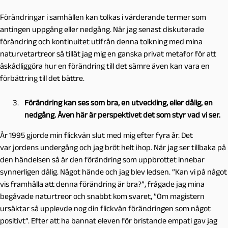
Förändringar i samhällen kan tolkas i värderande termer som
antingen uppgång eller nedgång. När jag senast diskuterade
förändring och kontinuitet utifrån denna tolkning med mina
naturvetartreor så tillät jag mig en ganska privat metafor för att
åskådliggöra hur en förändring till det sämre även kan vara en
förbättring till det bättre.
Förändring kan ses som bra, en utveckling, eller dålig, en
nedgång. Även här är perspektivet det som styr vad vi ser.
År 1995 gjorde min flickvän slut med mig efter fyra år. Det
var jordens undergång och jag bröt helt ihop. När jag ser tillbaka på
den händelsen så är den förändring som uppbrottet innebar
synnerligen dålig. Något hände och jag blev ledsen. ”Kan vi på något
vis framhålla att denna förändring är bra?”, frågade jag mina
begåvade naturtreor och snabbt kom svaret, ”Om magistern
ursäktar så upplevde nog din flickvän förändringen som något
positivt”. Efter att ha bannat eleven för bristande empati gav jag