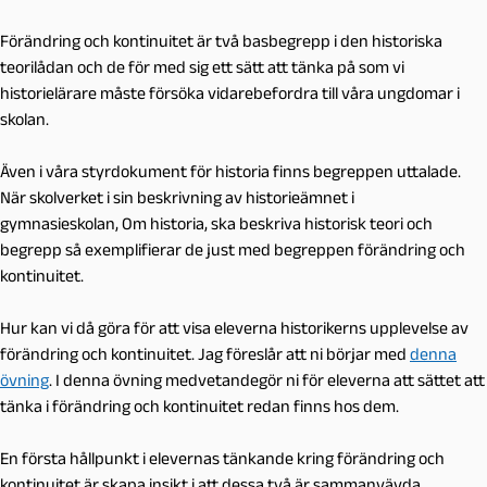
Förändring och kontinuitet är två basbegrepp i den historiska
teorilådan och de för med sig ett sätt att tänka på som vi
historielärare måste försöka vidarebefordra till våra ungdomar i
skolan.
Även i våra styrdokument för historia finns begreppen uttalade.
När skolverket i sin beskrivning av historieämnet i
gymnasieskolan, Om historia, ska beskriva historisk teori och
begrepp så exemplifierar de just med begreppen förändring och
kontinuitet.
Hur kan vi då göra för att visa eleverna historikerns upplevelse av
förändring och kontinuitet. Jag föreslår att ni börjar med
denna
övning
. I denna övning medvetandegör ni för eleverna att sättet att
tänka i förändring och kontinuitet redan finns hos dem.
En första hållpunkt i elevernas tänkande kring förändring och
kontinuitet är skapa insikt i att dessa två är sammanvävda.