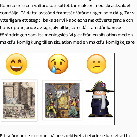
Robespierre och välfärdsutskottet tar makten med skräckväldet
som följd. På detta avstånd framstår förändringen som dålig. Tar vi
ytterligare ett steg tillbaka ser vi Napoleons maktövertagande och
hans upphöjande av sig själv till kejsare. Då framstår kanske
förändringen som lite meningslös. Vi gick från en situation med en
maktfullkomlig kung till en situation med en maktfullkomlig kejsare.
Ett spännande exempel på perspektivets betydelse kan vi se i hur