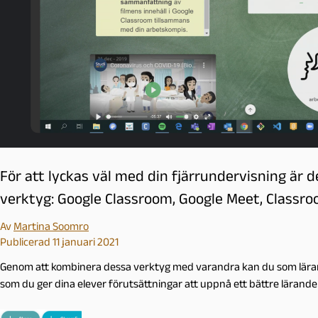
l
m
ö
För att lyckas väl med din fjärrundervisning är d
verktyg: Google Classroom, Google Meet, Classr
Av
Martina Soomro
Publicerad 11 januari 2021
Genom att kombinera dessa verktyg med varandra kan du som lärare 
som du ger dina elever förutsättningar att uppnå ett bättre lärande