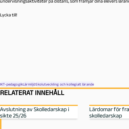
undervisningsaktiviteter på distans, som främjar dina elevers läran
Lycka till!
IKT-pedagogik
Lärmiljö
Skolutveckling och kollegialt lärande
RELATERAT INNEHÅLL
Avslutning av Skolledarskap i
Lärdomar för fr
sikte 25/26
skolledarskap