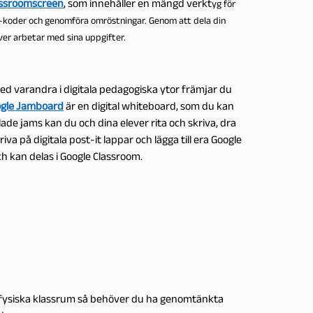
assroomscreen
, som innehåller en mängd verkt
yg för
QR-koder och genomföra omröstningar. Genom att dela din
ver arbetar med sina uppgifter.
d varandra i digitala pedagogiska ytor främjar du
gle Jamboard
är en digital whiteboard, som du kan
lade jams kan du och dina elever rita och skriva, dra
iva på digitala post-it lappar och lägga till era Google
ch kan delas i Google Classroom.
t fysiska klassrum så behöver du ha genomtänkta