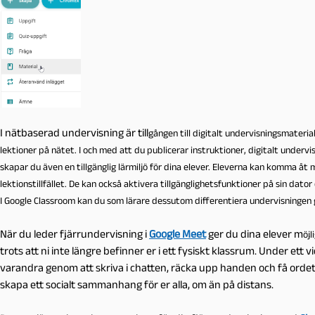
I nätbaserad undervisning är till
gången till digitalt undervisningsmateri
le
ktioner på nätet. I och med att du publicerar instruktioner, digitalt underv
skapar du även en tillgänglig lärmiljö för dina elever. Eleverna kan komma åt m
lektionstillfället. De kan också aktivera tillgänglighetsfunktioner på sin dat
I Google Classroom kan du som lärare dessutom differentiera und
ervisningen 
När du leder fjärrundervisning i
Google Meet
ger du dina elever m
öjl
trots att ni inte längre befinner er i ett fysiskt klassrum. Under e
varandra genom att skriva i chatten, räcka upp handen och få ordet
skapa ett socialt sammanhang för er alla, om än på distans.