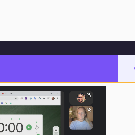
Hoppa till innehåll
 att lyckas väl med fjärrundervisning
tt lyckas väl med