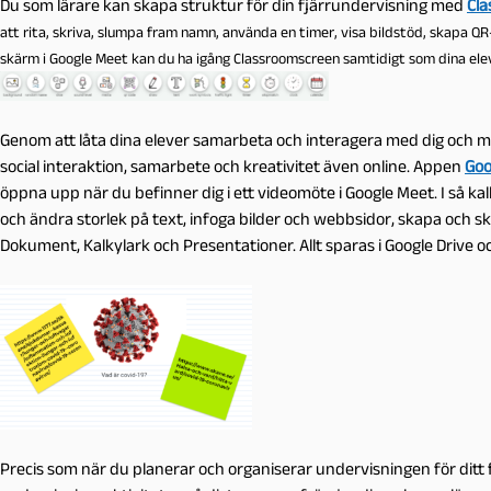
Du som lärare kan skapa struktur för din fjärrundervisning med
Cl
att rita, skriva, slumpa fram namn, använda en timer, visa bildstöd, skapa 
skärm i Google Meet kan du ha igång Classroomscreen samtidigt som dina ele
Genom att låta dina elever samarbeta och interagera med dig och me
social interaktion, samarbete och kreativitet även online. Appen
Goo
öppna upp när du befinner dig i ett videomöte i Google Meet. I så kal
och ändra storlek på tex
t, infoga bilder och webbsidor, skapa och skr
Dokument, Kalkylark och Presentationer. Allt sparas i Google Drive o
Precis som när du planerar och organiserar undervisningen för dit