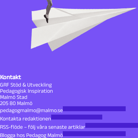
Kontakt
GRF Stöd & Utveckling
Pedagogisk Inspiration
Malmö Stad
205 80 Malmö
pedagogmalmo@malmo.se
Kontakta redaktionen
RSS-flöde – följ våra senaste artiklar
Blogga hos Pedagog Malmö