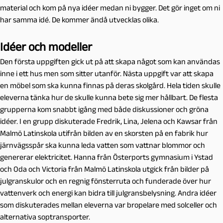
material och kom på nya idéer medan ni bygger. Det gör inget om ni
har samma idé. De kommer ändå utvecklas olika.
Idéer och modeller
Den första uppgiften gick ut på att skapa något som kan användas
inne i ett hus men som sitter utanför. Nästa uppgift var att skapa
en möbel som ska kunna finnas på deras skolgård. Hela tiden skulle
eleverna tänka hur de skulle kunna bete sig mer hållbart. De flesta
grupperna kom snabbt igång med både diskussioner och gröna
idéer. I en grupp diskuterade Fredrik, Lina, Jelena och Kawsar från
Malmö Latinskola utifrån bilden av en skorsten på en fabrik hur
järnvägsspår ska kunna leda vatten som vattnar blommor och
genererar elektricitet. Hanna från Österports gymnasium i Ystad
och Oda och Victoria från Malmö Latinskola utgick från bilder på
julgranskulor och en regnig fönsterruta och funderade över hur
vattenverk och energi kan bidra till julgransbelysning. Andra idéer
som diskuterades mellan eleverna var bropelare med solceller och
alternativa soptransporter.