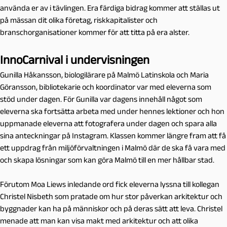
använda er av i tävlingen. Era färdiga bidrag kommer att ställas ut
på mässan dit olika företag, riskkapitalister och
branschorganisationer kommer för att titta på era alster.
InnoCarnival i undervisningen
Gunilla Håkansson, biologilärare på Malmö Latinskola och Maria
Göransson, bibliotekarie och koordinator var med eleverna som
stöd under dagen. För Gunilla var dagens innehåll något som
eleverna ska fortsätta arbeta med under hennes lektioner och hon
uppmanade eleverna att fotografera under dagen och spara alla
sina anteckningar på Instagram.
Klassen kommer längre fram att få
ett uppdrag från miljöförvaltningen i Malmö där de ska få vara med
och skapa lösningar som kan göra Malmö till en mer hållbar stad.
Förutom Moa Liews inledande ord fick eleverna lyssna till kollegan
Christel Nisbeth som pratade om hur stor påverkan arkitektur och
byggnader kan ha på människor och på deras sätt att leva. Christel
menade att man kan visa makt med arkitektur och att olika