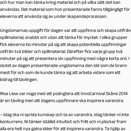
och hur man kan tänka kring material och på vilka sätt det kan
användas. Det material som hon presenterade fanns tillgängligt för
eleverna att använda sig av under skapandeprocessen.
Ungdomarnas uppgift för dagen var att uppfinna och skapa utifrån
spillmaterial, snabbt och utan att tänka för mycket. I olika grupper
fick eleverna tio minuter på sig att skapa potentiella uppfinningar
utifrån två bilder och spillmaterial. Därefter fick varje grupp två
minuter på sig att presentera sin uppfinning med några korta ord. I
slutet av dagen presenterade ungdomarna den idé som de brann
mest för och som de kunde tänka sig att arbeta vidare som ett
bidrag till tävlingen.
Moa Liew var noga med att poängtera att InnoCarnival Skåne 2014
är en tävling men att dagens uppfinnare ska inspirera varandra.
– Idag ska ni sprida kunskap och ta av varandra. Idag tänker ni inte
konkurrens. Ni tänker istället intuitivt och fritt och ni plockar fram
alla era helt nya galna idéer för att inspirera varandra. Ta hjälp av