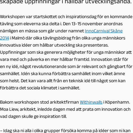
skapade uppfinningar i hållbar utvecklingsanda.
Workshopen var startskottet och inspirationsdag för en kommande
tävling som eleverna ska delta i. Den 13-15 november anordnas
nämligen en mässa som går under namnet
InnoCarnival Skåne
2014
i Malmö där olika tävlingsbidrag från olika unga människors
innovativa idéer om hållbar utveckling ska presenteras.
Uppfinningar som ska generera möjligheter för unga människor att
vara med och påverka en mer hållbar framtid. Innovation står för
en ny idé, något revolutionerande som är relevant och gångbart för
samhället. Idén ska kunna förbättra samhället inom vilket ämne
som helst. Det kan vara allt från en teknisk idé till något som kan
förbättra det sociala klimatet i samhället.
Bakom workshopen stod arkitektfirman
Withinwalls
i Köpenhamn.
Moa Liew, arkitekt, inledde dagen med att prata om innovation och
vad dagen skulle ge inspiration till.
– Idag ska ni alla i olika grupper försöka komma på idéer som ni kan