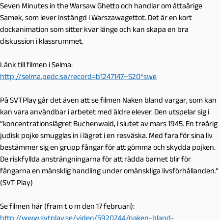
Seven Minutes in the Warsaw Ghetto och handlar om åttaårige
Samek, som lever instängd i Warszawagettot. Det är en kort
dockanimation som sitter kvar länge och kan skapa en bra
diskussion i klassrummet.
Länk till filmen i Selma:
http://selma.pedc.se/record=b1247147~S20*swe
På SVTPlay går det även att se filmen Naken bland vargar, som kan
kan vara användbar i arbetet med äldre elever. Den utspelar sig i
”koncentrationslägret Buchenwald, i slutet av mars 1945. En treårig
judisk pojke smugglas in i lägret i en resväska. Med fara för sina liv
bestämmer sig en grupp fångar för att gömma och skydda pojken.
De riskfyllda ansträngningarna för att rädda barnet blir för
fångarna en mänsklig handling under omänskliga livsförhållanden.”
(SVT Play)
Se filmen här (fram t o m den 17 februari):
http://www.svtplay.se/video/5920244/naken-bland-