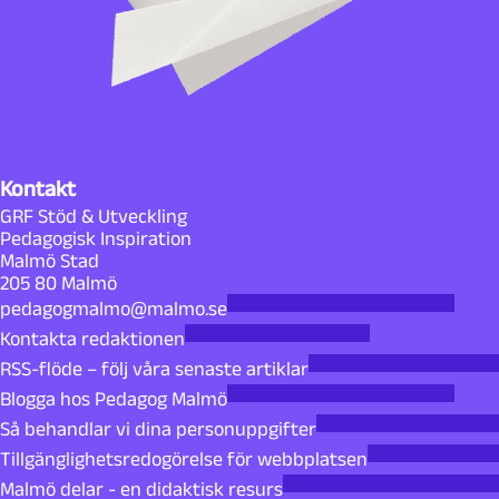
Kontakt
GRF Stöd & Utveckling
Pedagogisk Inspiration
Malmö Stad
205 80 Malmö
pedagogmalmo@malmo.se
Kontakta redaktionen
RSS-flöde – följ våra senaste artiklar
Blogga hos Pedagog Malmö
Så behandlar vi dina personuppgifter
Tillgänglighetsredogörelse för webbplatsen
Malmö delar - en didaktisk resurs