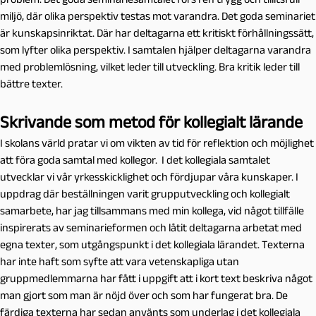
miljö, där olika perspektiv testas mot varandra. Det goda seminariet
är kunskapsinriktat. Där har deltagarna ett kritiskt förhållningssätt,
som lyfter olika perspektiv. I samtalen hjälper deltagarna varandra
med problemlösning, vilket leder till utveckling. Bra kritik leder till
bättre texter.
Skrivande som metod för kollegialt lärande
I skolans värld pratar vi om vikten av tid för reflektion och möjlighet
att föra goda samtal med kollegor. I det kollegiala samtalet
utvecklar vi vår yrkesskicklighet och fördjupar våra kunskaper. I
uppdrag där beställningen varit grupputveckling och kollegialt
samarbete, har jag tillsammans med min kollega, vid något tillfälle
inspirerats av seminarieformen och låtit deltagarna arbetat med
egna texter, som utgångspunkt i det kollegiala lärandet. Texterna
har inte haft som syfte att vara vetenskapliga utan
gruppmedlemmarna har fått i uppgift att i kort text beskriva något
man gjort som man är nöjd över och som har fungerat bra. De
färdiga texterna har sedan använts som underlag i det kollegiala