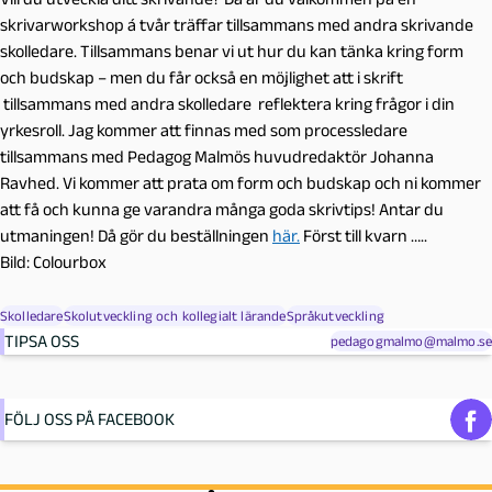
skrivarworkshop á tvår träffar tillsammans med andra skrivande
skolledare. Tillsammans benar vi ut hur du kan tänka kring form
och budskap – men du får också en möjlighet att i skrift
tillsammans med andra skolledare reflektera kring frågor i din
yrkesroll. Jag kommer att finnas med som processledare
tillsammans med Pedagog Malmös huvudredaktör Johanna
Ravhed. Vi kommer att prata om form och budskap och ni kommer
att få och kunna ge varandra många goda skrivtips! Antar du
utmaningen! Då gör du beställningen
här.
Först till kvarn …..
Bild: Colourbox
Skolledare
Skolutveckling och kollegialt lärande
Språkutveckling
TIPSA OSS
pedagogmalmo@malmo.se
FÖLJ OSS PÅ FACEBOOK