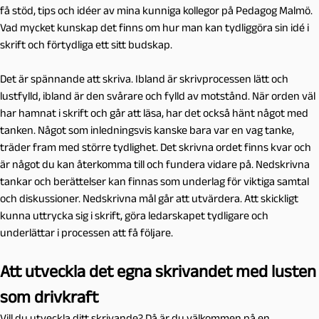
få stöd, tips och idéer av mina kunniga kollegor på Pedagog Malmö.
Vad mycket kunskap det finns om hur man kan tydliggöra sin idé i
skrift och förtydliga ett sitt budskap.
Det är spännande att skriva. Ibland är skrivprocessen lätt och
lustfylld, ibland är den svårare och fylld av motstånd. När orden väl
har hamnat i skrift och går att läsa, har det också hänt något med
tanken. Något som inledningsvis kanske bara var en vag tanke,
träder fram med större tydlighet. Det skrivna ordet finns kvar och
är något du kan återkomma till och fundera vidare på. Nedskrivna
tankar och berättelser kan finnas som underlag för viktiga samtal
och diskussioner. Nedskrivna mål går att utvärdera. Att skickligt
kunna uttrycka sig i skrift, göra ledarskapet tydligare och
underlättar i processen att få följare.
Att utveckla det egna skrivandet med lusten
som drivkraft
Vill du utveckla ditt skrivande? Då är du välkommen på en