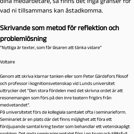
dina medarbetare, så finns det inga gränser för
vad ni tillsammans kan åstadkomma.
Skrivande som metod för reflektion och
problemlösning
”Nyttiga är texter, som får läsaren att tänka vidare”
Voltaire
Genom att skriva klarnar tanken eller som Peter Gärdefors filosof
och professor i kognitionsvetenskap vid Lunds universitet
uttrycker det ”Den stora fördelen med det skrivna ordet är att
resonemangen som förs på den inre teatern frigörs från
medvetandet”.
På universitetet förs de kollegiala samtalet ofta i seminarieform.
Seminariet är en plats där det finns möjlighet att föra ett
fördjupande samtal kring texter som behandlar ett vetenskapligt
problem. Det goda seminariesamtalet förs i en trygg och tillitsfull