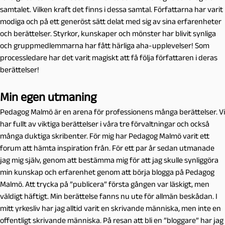
samtalet. Vilken kraft det finns i dessa samtal. Författarna har varit
modiga och på ett generöst sätt delat med sig av sina erfarenheter
och berättelser. Styrkor, kunskaper och mönster har blivit synliga
och gruppmedlemmarna har fått härliga aha-upplevelser! Som
processledare har det varit magiskt att få följa författaren i deras
berättelser!
Min egen utmaning
Pedagog Malmö är en arena för professionens många berättelser. Vi
har fullt av viktiga berättelser i våra tre förvaltningar och också
många duktiga skribenter. För mig har Pedagog Malmö varit ett
forum att hämta inspiration från. För ett par år sedan utmanade
jag mig själv, genom att bestämma mig för att jag skulle synliggöra
min kunskap och erfarenhet genom att börja blogga på Pedagog
Malmö. Att trycka på ”publicera” första gången var läskigt, men
väldigt häftigt. Min berättelse fanns nu ute för allmän beskådan. I
mitt yrkesliv har jag alltid varit en skrivande människa, men inte en
offentligt skrivande människa. På resan att bli en ”bloggare” har jag