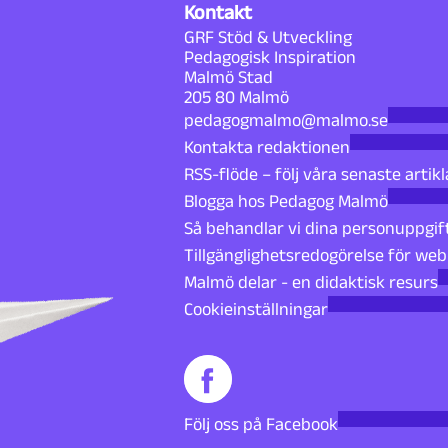
Kontakt
GRF Stöd & Utveckling
Pedagogisk Inspiration
Malmö Stad
205 80 Malmö
pedagogmalmo@malmo.se
Kontakta redaktionen
RSS-flöde – följ våra senaste artikl
Blogga hos Pedagog Malmö
Så behandlar vi dina personuppgif
Tillgänglighetsredogörelse för we
Malmö delar - en didaktisk resurs
Cookieinställningar
Följ oss på Facebook