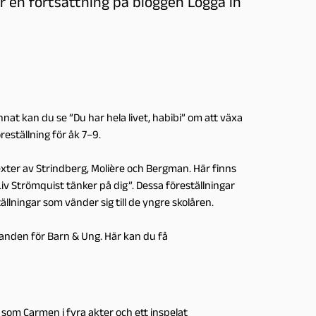
er en fortsättning på bloggen Logga in
nat kan du se ”Du har hela livet, habibi” om att växa
eställning för åk 7–9.
exter av Strindberg, Molière och Bergman. Här finns
iv Strömquist tänker på dig”. Dessa föreställningar
llningar som vänder sig till de yngre skolåren.
danden för Barn & Ung. Här kan du få
 som Carmen i fyra akter och ett inspelat