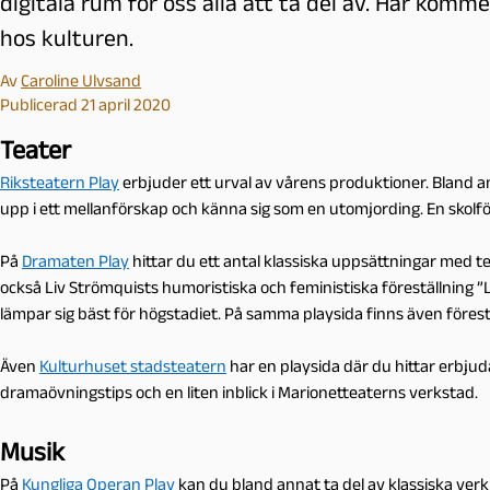
digitala rum för oss alla att ta del av. Här komm
hos kulturen.
Av
Caroline Ulvsand
Publicerad 21 april 2020
Teater
Riksteatern Play
erbjuder ett urval av vårens produktioner. Bland an
upp i ett mellanförskap och känna sig som en utomjording. En skolför
På
Dramaten Play
hittar du ett antal klassiska uppsättningar med t
också Liv Strömquists humoristiska och feministiska föreställning ”L
lämpar sig bäst för högstadiet. På samma playsida finns även förestä
Även
Kulturhuset stadsteatern
har en playsida där du hittar erbju
dramaövningstips och en liten inblick i Marionetteaterns verkstad.
Musik
På
Kungliga Operan Play
kan du bland annat ta del av klassiska verk