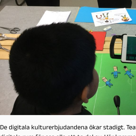
l
m
ö
De digitala kulturerbjudandena ökar stadigt. Te