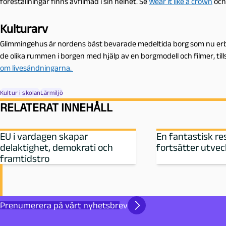
föreställningar finns avfilmad i sin helhet. Se
Wear it like a crown
och
Kulturarv
Glimmingehus är nordens bäst bevarade medeltida borg som nu erbj
de olika rummen i borgen med hjälp av en borgmodell och filmer, t
om livesändningarna.
Kultur i skolan
Lärmiljö
RELATERAT INNEHÅLL
EU i vardagen skapar
En fantastisk r
delaktighet, demokrati och
fortsätter utvec
framtidstro
Prenumerera på vårt nyhetsbrev