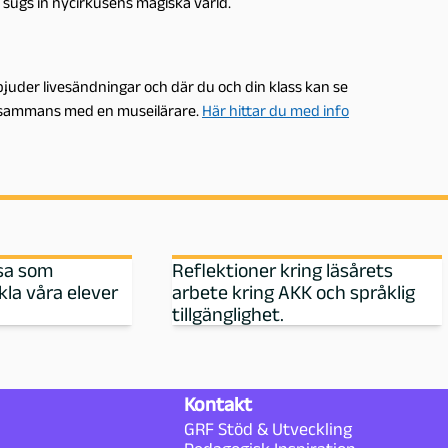
 sugs in nycirkusens magiska värld.
uder livesändningar och där du och din klass kan se
illsammans med en museilärare.
Här hittar du med info
esa som
Reflektioner kring läsårets
kla våra elever
arbete kring AKK och språklig
tillgänglighet.
Kontakt
GRF Stöd & Utveckling