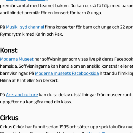
premiärsamtal med teamet bakom. Du kan också få följa med bakom 
april blir det premiär för en konsert för barn & unga.
På
Musik i syd channel
finns konserter för barn och unga och 22 apri
Rymdrytmik med Karin och Pax.
Konst
Moderna Museet
har soffvisningar som visas live på deras Faceboo
hemsida. Soffvisningarna kan handla om en enskild konstnär eller et
barnvisningar. På
Moderna museets Facebooksida
hittar du filmkli
Hilma af Klint eller Siri Derkert.
På
Arts and culture
kan du ta del av utställningar från museer runt 
uppgifter du kan göra med din klass.
Cirkus
Cirkus Cirkör har funnit sedan 1995 och sätter upp spektakulära nyc