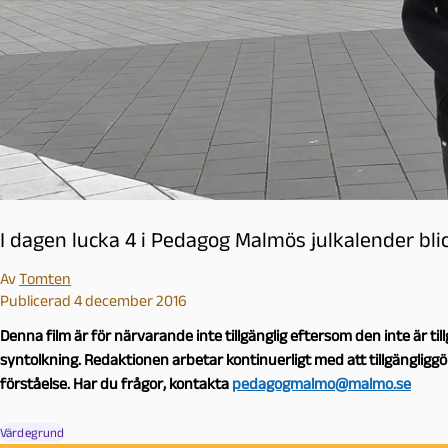
l
m
ö
I dagen lucka 4 i Pedagog Malmös julkalender blic
Av
Tomten
Publicerad 4 december 2016
Denna film är för närvarande inte tillgänglig eftersom den inte är t
syntolkning. Redaktionen arbetar kontinuerligt med att tillgängligg
förståelse. Har du frågor, kontakta
pedagogmalmo@malmo.se
Värdegrund