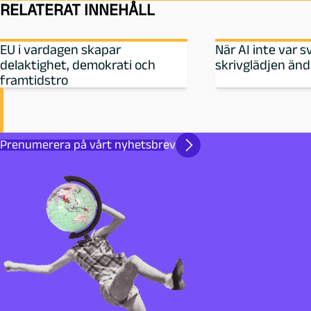
RELATERAT INNEHÅLL
EU i vardagen skapar
När AI inte var s
delaktighet, demokrati och
skrivglädjen än
framtidstro
Prenumerera på vårt nyhetsbrev