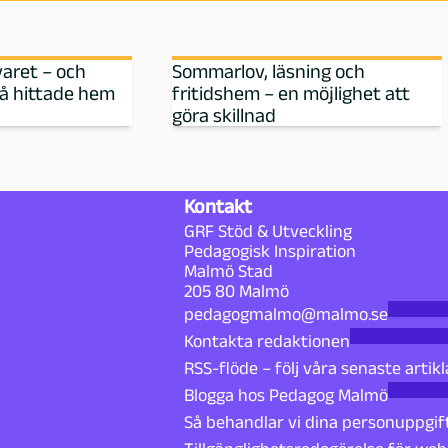
varet – och
Sommarlov, läsning och
då hittade hem
fritidshem – en möjlighet att
göra skillnad
Kontakt
GRF Stöd & Utveckling
Pedagogisk Inspiration
Malmö Stad
205 80 Malmö
pedagogmalmo@malmo.se
Kontakta redaktionen
RSS-flöde – följ våra senaste artikl
Blogga hos Pedagog Malmö
Så behandlar vi dina personuppgif