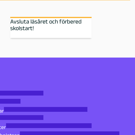
Avsluta läsåret och förbered
skolstart!
ar
ter