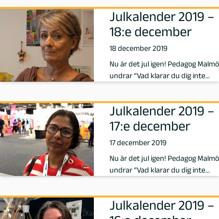
Julkalender 2019 –
g
18:e december
M
18 december 2019
a
Nu är det jul igen! Pedagog Malmö
undrar “Vad klarar du dig inte
l
utan i ditt yrke?” och idag s…
Julkalender 2019 –
m
17:e december
ö
17 december 2019
Nu är det jul igen! Pedagog Malmö
undrar “Vad klarar du dig inte
utan i ditt yrke?” och idag s…
Julkalender 2019 –