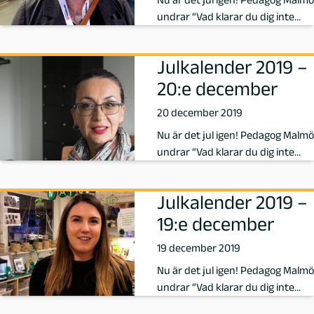
r
undrar “Vad klarar du dig inte
e
utan i ditt yrke?” och idag s…
Julkalender 2019 –
p
20:e december
å
20 december 2019
P
Nu är det jul igen! Pedagog Malmö
undrar “Vad klarar du dig inte
e
utan i ditt yrke?” och idag s…
Julkalender 2019 –
d
19:e december
a
19 december 2019
g
Nu är det jul igen! Pedagog Malmö
undrar “Vad klarar du dig inte
o
utan i ditt yrke?” och idag s…