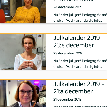
,
24 december 2019
Nu är det jul igen! Pedagog Malmö
F
undrar “Vad klarar du dig inte
utan i ditt yrke?” och idag s…
ö
Julkalender 2019 –
r
23:e december
f
23 december 2019
a
Nu är det jul igen! Pedagog Malmö
undrar “Vad klarar du dig inte
t
utan i ditt yrke?” och idag s…
Julkalender 2019 –
t
21:a december
a
21 december 2019
Nu är det jul igen! Pedagog Malmö