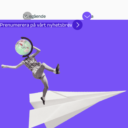
Föregående
Nästa
Prenumerera på vårt nyhetsbrev