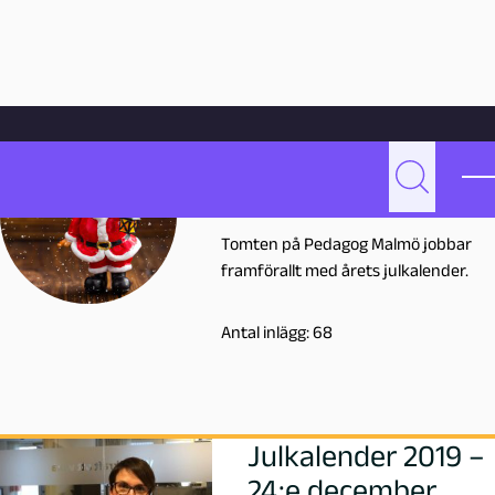
Hoppa till innehåll
Hem
Skribenter
Tomten
Tomten
Sök
T
fredrik.thunberg@skola.malmo.se
Tomten på Pedagog Malmö jobbar
o
framförallt med årets julkalender.
m
Antal inlägg: 68
t
e
Julkalender 2019 –
n
24:e december