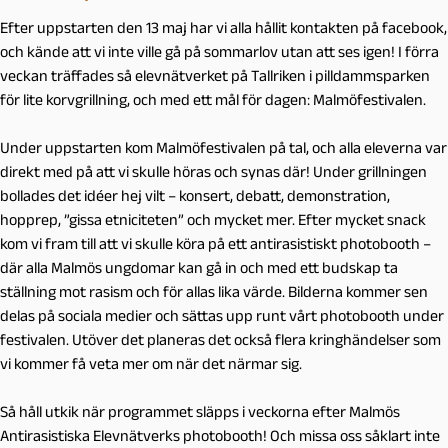
Efter uppstarten den 13 maj har vi alla hållit kontakten på facebook,
och kände att vi inte ville gå på sommarlov utan att ses igen! I förra
veckan träffades så elevnätverket på Tallriken i pilldammsparken
för lite korvgrillning, och med ett mål för dagen: Malmöfestivalen.
Under uppstarten kom Malmöfestivalen på tal, och alla eleverna var
direkt med på att vi skulle höras och synas där! Under grillningen
bollades det idéer hej vilt – konsert, debatt, demonstration,
hopprep, ”gissa etniciteten” och mycket mer. Efter mycket snack
kom vi fram till att vi skulle köra på ett antirasistiskt photobooth –
där alla Malmös ungdomar kan gå in och med ett budskap ta
ställning mot rasism och för allas lika värde. Bilderna kommer sen
delas på sociala medier och sättas upp runt vårt photobooth under
festivalen. Utöver det planeras det också flera kringhändelser som
vi kommer få veta mer om när det närmar sig.
Så håll utkik när programmet släpps i veckorna efter Malmös
Antirasistiska Elevnätverks photobooth! Och missa oss såklart inte