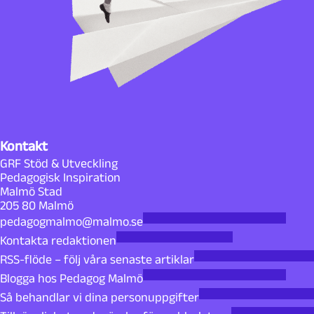
Kontakt
GRF Stöd & Utveckling
Pedagogisk Inspiration
Malmö Stad
205 80 Malmö
pedagogmalmo@malmo.se
Kontakta redaktionen
RSS-flöde – följ våra senaste artiklar
Blogga hos Pedagog Malmö
Så behandlar vi dina personuppgifter